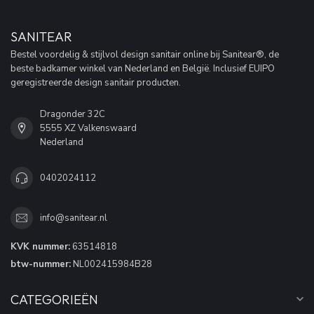
SANITEAR
Bestel voordelig & stijlvol design sanitair online bij Sanitear®, de
beste badkamer winkel van Nederland en België. Inclusief EUIPO
geregistreerde design sanitair producten.
Dragonder 32C
5555 XZ Valkenswaard
Nederland
0402024112
info@sanitear.nl
KVK nummer:
63514818
btw-nummer:
NL002415984B28
CATEGORIEËN