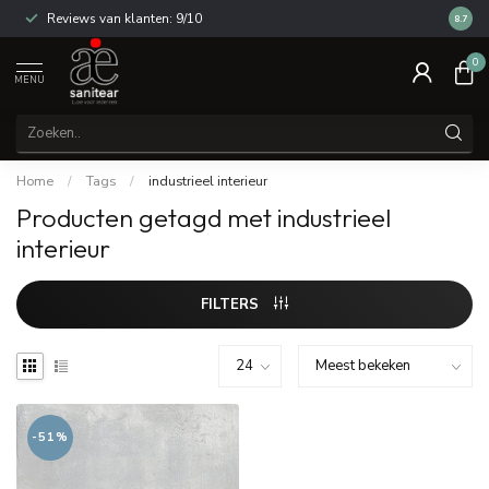
Reviews van klanten: 9/10
14 dag
8.7
0
MENU
Home
/
Tags
/
industrieel interieur
Producten getagd met industrieel
interieur
FILTERS
-51%