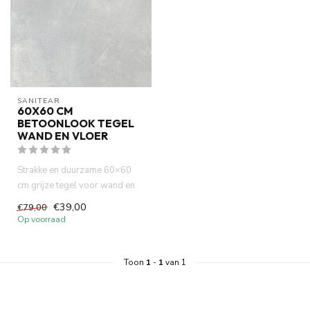
SANITEAR
60X60 CM
BETOONLOOK TEGEL
WAND EN VLOER
Strakke en duurzame 60×60
cm grijze tegel voor wand en
vloer. Gerectificeerd voo...
€39,00
€79,00
Op voorraad
Toon
1
-
1
van 1