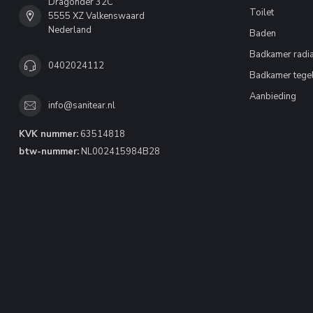
Dragonder 32C
Toilet
5555 XZ Valkenswaard
Nederland
Baden
Badkamer radia
0402024112
Badkamer tege
Aanbieding
info@sanitear.nl
KVK nummer:
63514818
btw-nummer:
NL002415984B28