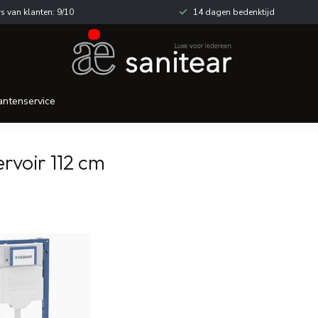
s van klanten: 9/10
14 dagen bedenktijd
antenservice
rvoir 112 cm