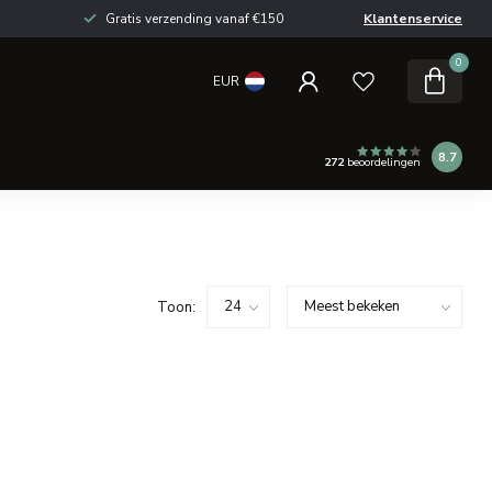
Gratis verzending vanaf €150
Klantenservice
0
EUR
8.7
272
beoordelingen
Toon: