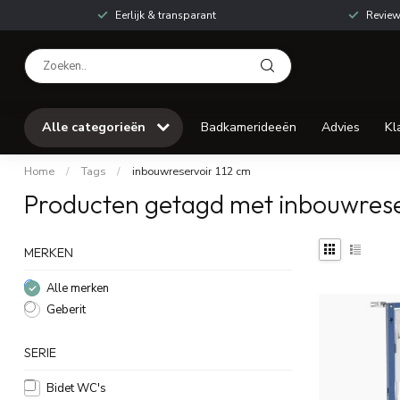
Eerlijk & transparant
Review
Alle categorieën
Badkamerideeën
Advies
Kl
Home
/
Tags
/
inbouwreservoir 112 cm
Producten getagd met inbouwrese
MERKEN
Alle merken
Geberit
SERIE
Bidet WC's