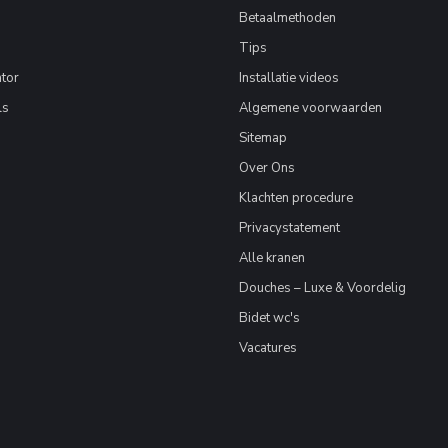
Betaalmethoden
Tips
tor
Installatie videos
ls
Algemene voorwaarden
Sitemap
Over Ons
Klachten procedure
Privacystatement
Alle kranen
Douches – Luxe & Voordelig
Bidet wc's
Vacatures