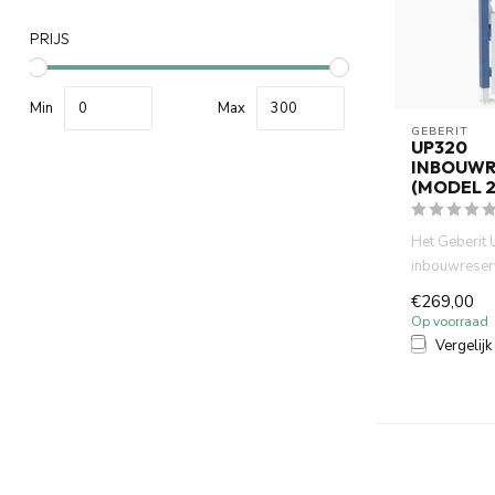
PRIJS
Min
Max
GEBERIT 
UP320
INBOUWR
(MODEL 2
Het Geberit
inbouwreser
(bouwjaar 20
€269,00
standaard vo
Op voorraad
Vergelijk