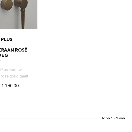
 PLUS
RAAN ROSÉ
WEG
Plus inbouw
 rosé goud geeft
llure. Met zijn ...
€1.190,00
Toon
1
-
1
van 1