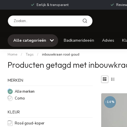
Eerlijk & transparant
Review
Alle categorieën
Badkamerideeën
Advies
Kl
Home
/
Tags
/
inbouwkraan rosé goud
Producten getagd met inbouwkra
MERKEN
Alle merken
Como
-14%
KLEUR
Rosé goud-koper