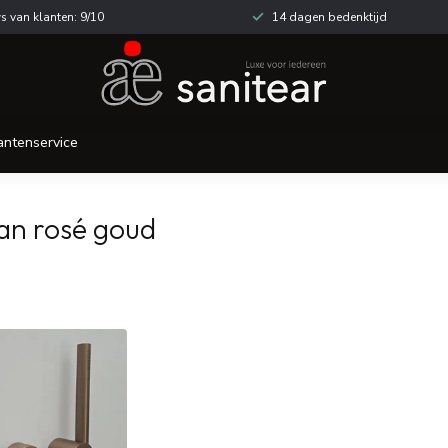
s van klanten: 9/10
14 dagen bedenktijd
antenservice
an rosé goud