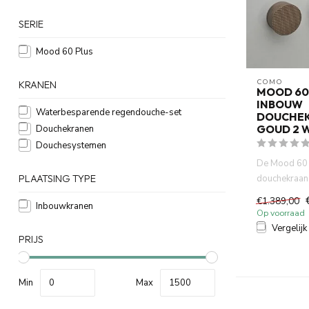
SERIE
Mood 60 Plus
COMO
KRANEN
MOOD 60
INBOUW
Waterbesparende regendouche-set
DOUCHEK
GOUD 2 
Douchekranen
Douchesystemen
De Mood 60 
douchekraan
PLAATSING TYPE
uw badkamer a
€1.389,00
Inbouwkranen
Op voorraad
Vergelijk
PRIJS
Min
Max