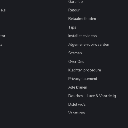
Garantie
els
Retour
Betaalmethoden
Tips
tor
Installatie videos
ls
Algemene voorwaarden
Sitemap
Over Ons
Klachten procedure
Privacystatement
Alle kranen
Douches – Luxe & Voordelig
Bidet wc's
Vacatures