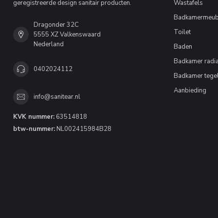
geregistreerde design sanitair producten.
Wastafels
Badkamermeub
Dragonder 32C
Toilet
5555 XZ Valkenswaard
Nederland
Baden
Badkamer radia
0402024112
Badkamer tege
Aanbieding
info@sanitear.nl
KVK nummer:
63514818
btw-nummer:
NL002415984B28