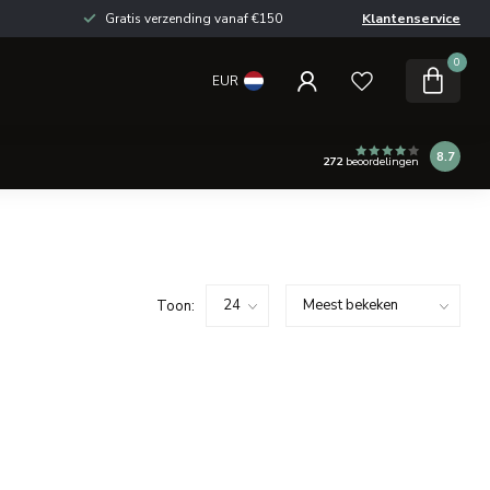
Gratis verzending vanaf €150
Klantenservice
0
EUR
8.7
272
beoordelingen
Toon: