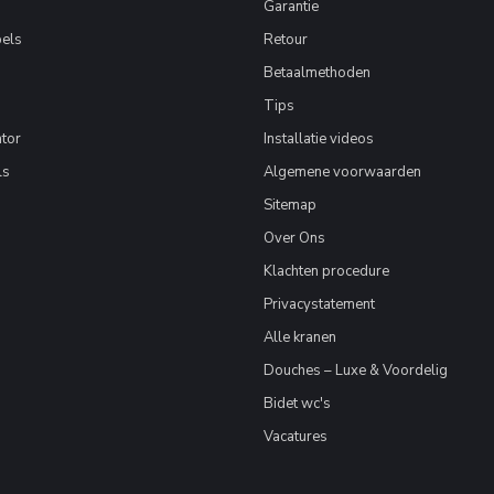
Garantie
els
Retour
Betaalmethoden
Tips
tor
Installatie videos
ls
Algemene voorwaarden
Sitemap
Over Ons
Klachten procedure
Privacystatement
Alle kranen
Douches – Luxe & Voordelig
Bidet wc's
Vacatures