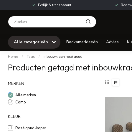
Eerlijk & transparant
Review
Alle categorieën
Badkamerideeën
Advies
Kl
Home
/
Tags
/
inbouwkraan rosé goud
Producten getagd met inbouwkra
MERKEN
Alle merken
Como
KLEUR
Rosé goud-koper