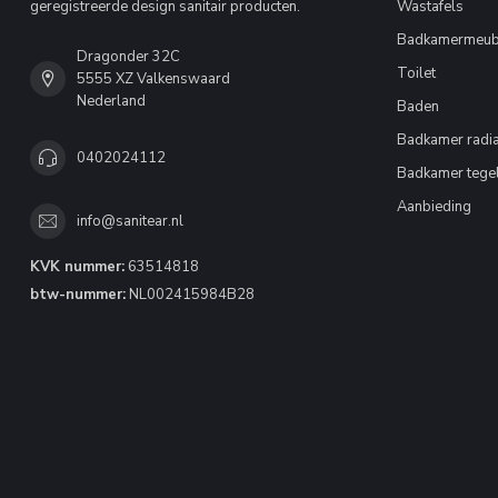
geregistreerde design sanitair producten.
Wastafels
Badkamermeub
Dragonder 32C
Toilet
5555 XZ Valkenswaard
Nederland
Baden
Badkamer radia
0402024112
Badkamer tege
Aanbieding
info@sanitear.nl
KVK nummer:
63514818
btw-nummer:
NL002415984B28