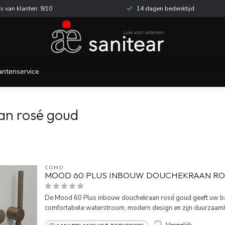
s van klanten: 9/10
14 dagen bedenktijd
antenservice
an rosé goud
COMO
MOOD 60 PLUS INBOUW DOUCHEKRAAN RO
De Mood 60 Plus inbouw douchekraan rosé goud geeft uw bad
comfortabele waterstroom, modern design en zijn duurzaamhe