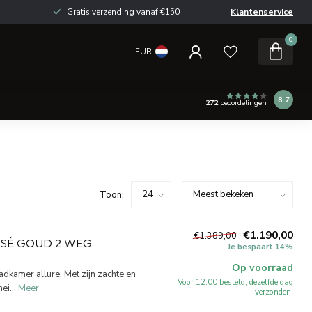
Gratis verzending vanaf €150
Klantenservice
0
EUR
8.7
272
beoordelingen
Toon:
€1.190,00
€1.389,00
SÉ GOUD 2 WEG
Je bespaart 14%
Op voorraad
kamer allure. Met zijn zachte en
Voor 12:00 besteld, dezelfde dag
i...
Meer
verzonden.