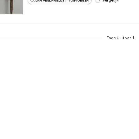
Vergelijk
AAN VERLANGLIJST TOEVOEGEN
Toon
1
-
1
van 1