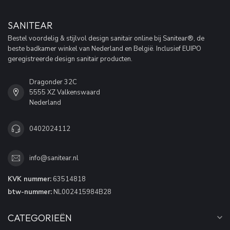
SANITEAR
Bestel voordelig & stijlvol design sanitair online bij Sanitear®, de
beste badkamer winkel van Nederland en België. Inclusief EUIPO
geregistreerde design sanitair producten.
Dragonder 32C
5555 XZ Valkenswaard
Nederland
0402024112
info@sanitear.nl
KVK nummer:
63514818
btw-nummer:
NL002415984B28
CATEGORIEËN