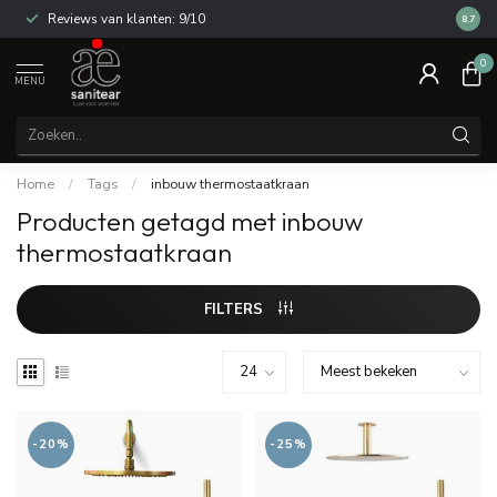
Reviews van klanten: 9/10
14 dag
8.7
0
MENU
Home
/
Tags
/
inbouw thermostaatkraan
Producten getagd met inbouw
thermostaatkraan
FILTERS
-20%
-25%