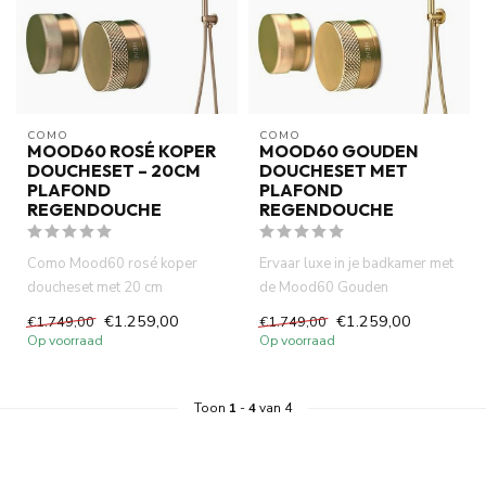
COMO
COMO
MOOD60 ROSÉ KOPER
MOOD60 GOUDEN
DOUCHESET – 20CM
DOUCHESET MET
PLAFOND
PLAFOND
REGENDOUCHE
REGENDOUCHE
Como Mood60 rosé koper
Ervaar luxe in je badkamer met
doucheset met 20 cm
de Mood60 Gouden
regendouche en ingebouwde
Doucheset. Voorzien van een
€1.259,00
€1.259,00
€1.749,00
€1.749,00
thermostaat...
20 c...
Op voorraad
Op voorraad
Toon
1
-
4
van 4