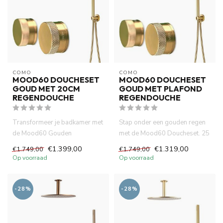
COMO
COMO
MOOD60 DOUCHESET
MOOD60 DOUCHESET
GOUD MET 20CM
GOUD MET PLAFOND
REGENDOUCHE
REGENDOUCHE
Transformeer je badkamer met
Stap onder een gouden regen
de Mood60 Gouden
met de Mood60 Doucheset. 25
Doucheset. Geniet van een luxe
cm regendouche en thermo...
€1.399,00
€1.319,00
€1.749,00
€1.749,00
20 ...
Op voorraad
Op voorraad
-28%
-28%