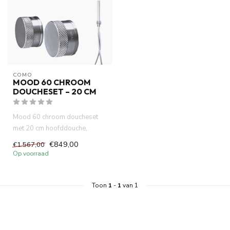
COMO
MOOD 60 CHROOM
DOUCHESET – 20 CM
Mood 60 chroom doucheset
met 20 cm hoofddouche,
slimme thermostaatkraan en
€849,00
€1.567,00
muurm...
Op voorraad
Toon
1
-
1
van 1