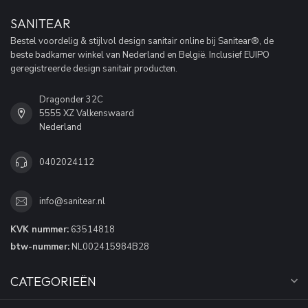
SANITEAR
Bestel voordelig & stijlvol design sanitair online bij Sanitear®, de
beste badkamer winkel van Nederland en België. Inclusief EUIPO
geregistreerde design sanitair producten.
Dragonder 32C
5555 XZ Valkenswaard
Nederland
0402024112
info@sanitear.nl
KVK nummer:
63514818
btw-nummer:
NL002415984B28
CATEGORIEËN