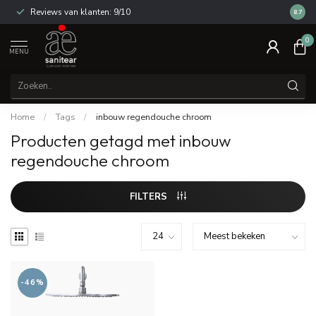
Reviews van klanten: 9/10
14 dag
8.7
0
MENU
Home
/
Tags
/
inbouw regendouche chroom
Producten getagd met inbouw
regendouche chroom
FILTERS
-46%