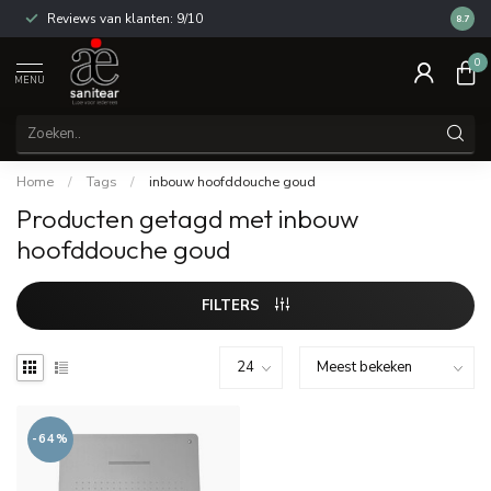
Reviews van klanten: 9/10
14 dag
8.7
0
MENU
Home
/
Tags
/
inbouw hoofddouche goud
Producten getagd met inbouw
hoofddouche goud
FILTERS
-64%