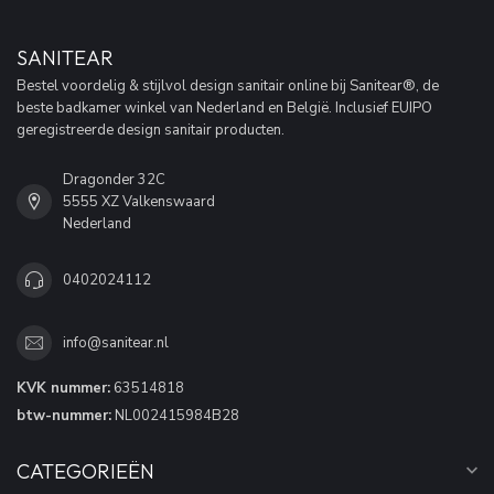
SANITEAR
Bestel voordelig & stijlvol design sanitair online bij Sanitear®, de
beste badkamer winkel van Nederland en België. Inclusief EUIPO
geregistreerde design sanitair producten.
Dragonder 32C
5555 XZ Valkenswaard
Nederland
0402024112
info@sanitear.nl
KVK nummer:
63514818
btw-nummer:
NL002415984B28
CATEGORIEËN