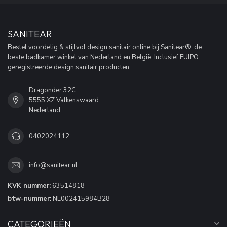
SANITEAR
Bestel voordelig & stijlvol design sanitair online bij Sanitear®, de
beste badkamer winkel van Nederland en België. Inclusief EUIPO
geregistreerde design sanitair producten.
Dragonder 32C
5555 XZ Valkenswaard
Nederland
0402024112
info@sanitear.nl
KVK nummer:
63514818
btw-nummer:
NL002415984B28
CATEGORIEËN