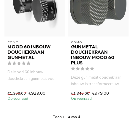
COMO
COMO
MOOD 60 INBOUW
GUNMETAL
DOUCHEKRAAN
DOUCHEKRAAN
GUNMETAL
INBOUW MOOD 60
PLUS
De Mood 60 inbouw
Deze gun metal douchekraan
douchekraan gunmetal voor
inbouw is transformeert uw
douche of bad, vervaardigd uit
douche en badkamer ruimte ...
messi...
€929,00
€979,00
€1.390,00
€1.340,00
Op voorraad
Op voorraad
Toon
1
-
4
van 4