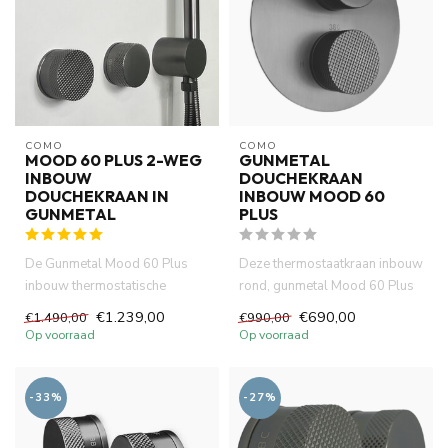
COMO
COMO
MOOD 60 PLUS 2-WEG
GUNMETAL
INBOUW
DOUCHEKRAAN
DOUCHEKRAAN IN
INBOUW MOOD 60
GUNMETAL
PLUS
De Gunmetal Mood 60 Plus
Deze thermostaatkraan inbouw
inbouw thermostatische
rond, gunmetal Mood 60 Plus
douchekraan inclusief
2 weg inbouwthermostaat...
€1.239,00
€690,00
€1.490,00
€990,00
handdouche...
Op voorraad
Op voorraad
-33%
-27%