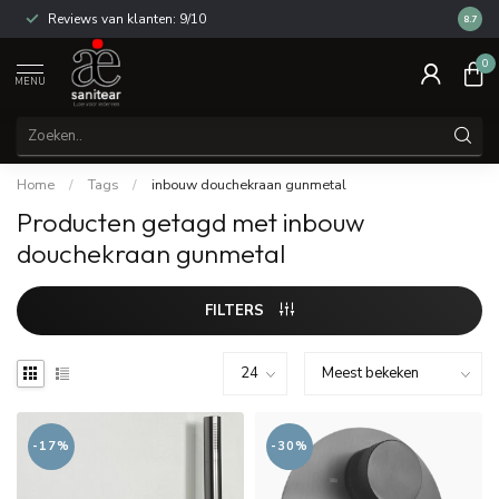
Reviews van klanten: 9/10
14 dag
8.7
0
MENU
Home
/
Tags
/
inbouw douchekraan gunmetal
Producten getagd met inbouw
douchekraan gunmetal
FILTERS
-17%
-30%