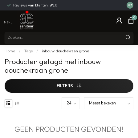
Reviews van klanten: 9/10
14 dag
8.7
0
MENU
Home
/
Tags
/
inbouw douchekraan grohe
Producten getagd met inbouw
douchekraan grohe
FILTERS
GEEN PRODUCTEN GEVONDEN!