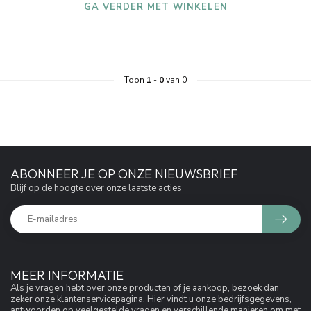
GA VERDER MET WINKELEN
Toon
1
-
0
van 0
ABONNEER JE OP ONZE NIEUWSBRIEF
Blijf op de hoogte over onze laatste acties
MEER INFORMATIE
Als je vragen hebt over onze producten of je aankoop, bezoek dan
zeker onze klantenservicepagina. Hier vindt u onze bedrijfsgegevens,
antwoorden op veelgestelde vragen en verschillende manieren om met