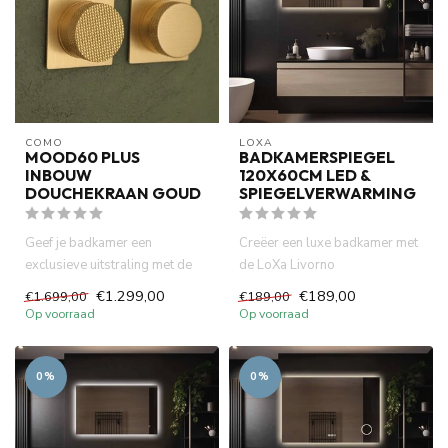
COMO
LOXA
MOOD60 PLUS
BADKAMERSPIEGEL
INBOUW
120X60CM LED &
DOUCHEKRAAN GOUD
SPIEGELVERWARMING
Geef je badkamer een
Creëer een luxe badkamer met
exclusieve uitstraling met de
de LoXa Livorno
Como Mood60 Goud
badkamerspiegel 120x60 cm.
€1.299,00
€189,00
€1.699,00
€189,00
douchekraan....
Voorzien...
Op voorraad
Op voorraad
0%
0%