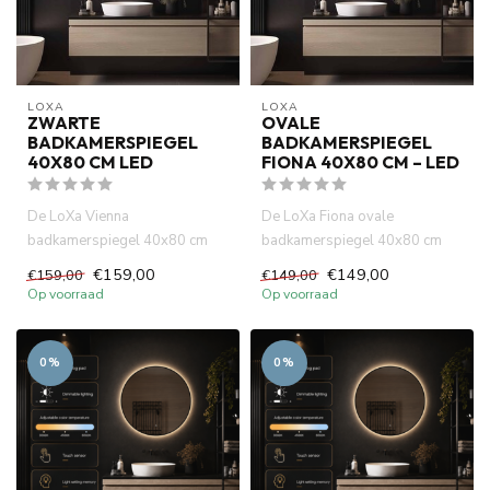
LOXA
LOXA
ZWARTE
OVALE
BADKAMERSPIEGEL
BADKAMERSPIEGEL
40X80 CM LED
FIONA 40X80 CM – LED
De LoXa Vienna
De LoXa Fiona ovale
badkamerspiegel 40x80 cm
badkamerspiegel 40x80 cm
met zwarte lijst combineert een
combineert een elegant design
€159,00
€149,00
€159,00
€149,00
slank de...
met d...
Op voorraad
Op voorraad
0%
0%