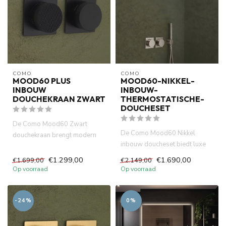
COMO
COMO
MOOD60 PLUS
MOOD60-NIKKEL-
INBOUW
INBOUW-
DOUCHEKRAAN ZWART
THERMOSTATISCHE-
DOUCHESET
De Como Mood60 Zwart
De Como Mood60 Nikkel
douchekraan brengt modern
inbouw doucheset biedt luxe
design en luxe samen in een
uitstraling en optimaal
krach...
€1.299,00
€1.690,00
€1.699,00
€2.149,00
comfor...
Op voorraad
Op voorraad
-24%
0%