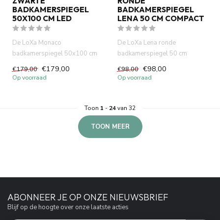
ZWARTE
RONDE
BADKAMERSPIEGEL
BADKAMERSPIEGEL
50X100 CM LED
LENA 50 CM COMPACT
De LoXa Monaco
De LoXa Lena ronde
badkamerspiegel 50x100 cm
badkamerspiegel 50 cm
met zwarte lijst combineert een
combineert een compact rond
€179,00
€98,00
€179,00
€98,00
stijlvo...
design met ...
Op voorraad
Op voorraad
Toon
1
-
24
van 32
TOON MEER
ABONNEER JE OP ONZE NIEUWSBRIEF
Blijf op de hoogte over onze laatste acties