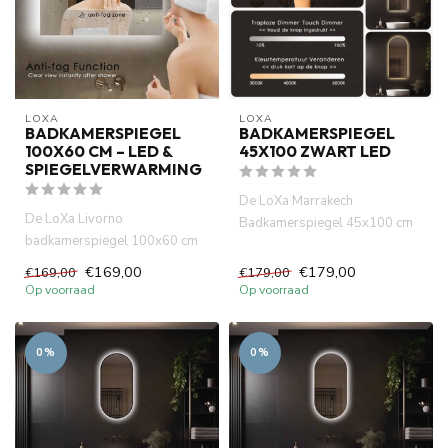
LOXA
LOXA
BADKAMERSPIEGEL
BADKAMERSPIEGEL
100X60 CM – LED &
45X100 ZWART LED
SPIEGELVERWARMING
De LoXa Marrakech
De LoXa Livorno
Badkamerspiegel 45x100 cm
badkamerspiegel 100x60 cm
is speciaal ontworpen voor
combineert strak design met
wie een s...
€169,00
€179,00
€169,00
€179,00
dimbare LE...
Op voorraad
Op voorraad
0%
0%