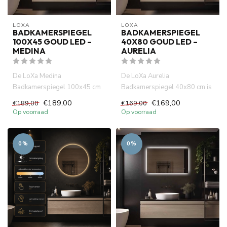
LOXA
LOXA
BADKAMERSPIEGEL
BADKAMERSPIEGEL
100X45 GOUD LED –
40X80 GOUD LED –
MEDINA
AURELIA
De LoXa Medina
De LoXa Aurelia
Badkamerspiegel 100x45 cm
Badkamerspiegel 40x80 cm is
combineert een slank ontwerp
de ideale keuze voor wie een
€189,00
€169,00
€189,00
€169,00
met slimme...
compact...
Op voorraad
Op voorraad
0%
0%