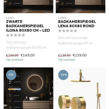
LOXA
LOXA
ZWARTE
BADKAMERSPIEGEL
BADKAMERSPIEGEL
LENA 80X80 ROND
ILONA 80X80 CM – LED
De LoXa Lena ronde
De LoXa Ilona
badkamerspiegel 80 cm
badkamerspiegel 80x80 cm
combineert een modern rond
met zwarte lijst combineert een
design met d...
€149,00
€139,00
€149,00
€139,00
modern vi...
Op voorraad
Op voorraad
0%
-20%