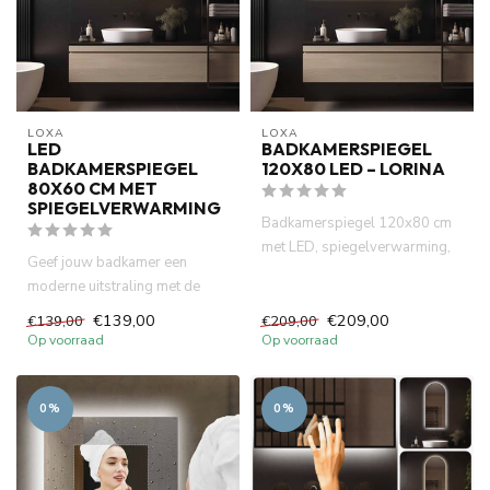
LOXA
LOXA
LED
BADKAMERSPIEGEL
BADKAMERSPIEGEL
120X80 LED – LORINA
80X60 CM MET
SPIEGELVERWARMING
Badkamerspiegel 120x80 cm
met LED, spiegelverwarming,
Geef jouw badkamer een
touchbediening en IP44. Lu...
moderne uitstraling met de
LoXa Livorno badkamerspiegel
€139,00
€209,00
€139,00
€209,00
8...
Op voorraad
Op voorraad
0%
0%