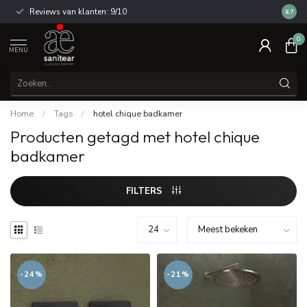
Reviews van klanten: 9/10
14 dag
8.7
0
MENU
Home
/
Tags
/
hotel chique badkamer
Producten getagd met hotel chique
badkamer
FILTERS
-24%
-21%