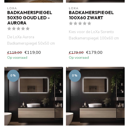
LOXA
LOXA
BADKAMERSPIEGEL
BADKAMERSPIEGEL
50X50 GOUD LED -
100X60 ZWART
AURORA
Kies voor de LoXa Sorento
De LoXa Aurora
Badkamerspiegel 100x60 cm
Badkamerspiegel 50x50 cm
met Zwarte Lijst en geef jou...
bewijst dat een compact
€119,00
€179,00
€119,00
€179,00
formaat en een l...
Op voorraad
Op voorraad
0%
0%