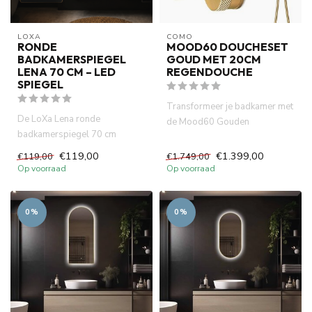
LOXA
COMO
RONDE
MOOD60 DOUCHESET
BADKAMERSPIEGEL
GOUD MET 20CM
LENA 70 CM – LED
REGENDOUCHE
SPIEGEL
Transformeer je badkamer met
De LoXa Lena ronde
de Mood60 Gouden
badkamerspiegel 70 cm
Doucheset. Geniet van een luxe
combineert een elegant design
20 ...
€119,00
€1.399,00
€119,00
€1.749,00
met dimba...
Op voorraad
Op voorraad
0%
0%