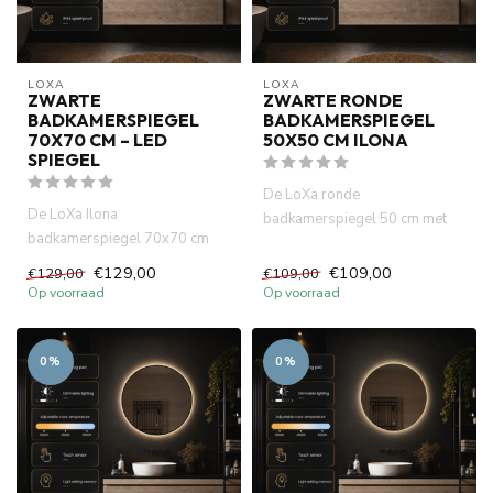
LOXA
LOXA
ZWARTE
ZWARTE RONDE
BADKAMERSPIEGEL
BADKAMERSPIEGEL
70X70 CM – LED
50X50 CM ILONA
SPIEGEL
De LoXa ronde
De LoXa Ilona
badkamerspiegel 50 cm met
badkamerspiegel 70x70 cm
zwarte lijst combineert een
met zwarte lijst combineert een
modern desig...
€129,00
€109,00
€129,00
€109,00
strak vie...
Op voorraad
Op voorraad
0%
0%