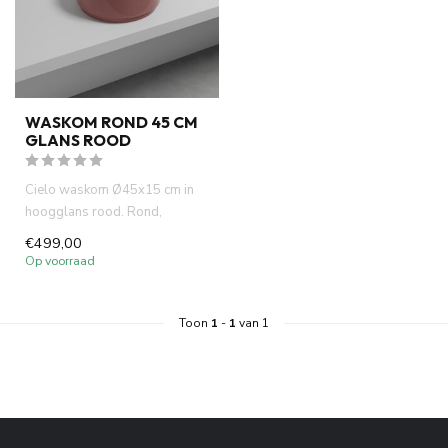
WASKOM ROND 45 CM
GLANS ROOD
Cielo waskom Ø45x15 cm in
hoogglans rood. Rond,
modern design van Italiaanse
€499,00
top...
Op voorraad
Toon
1
-
1
van 1