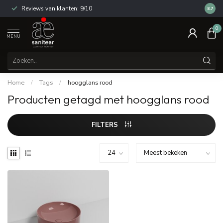
Reviews van klanten: 9/10
14 dag
8.7
0
MENU
Home
/
Tags
/
hoogglans rood
Producten getagd met hoogglans rood
FILTERS