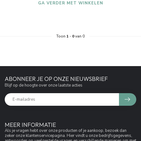
GA VERDER MET WINKELEN
Toon
1
-
0
van 0
ABONNEER JE OP ONZE NIEUWSBRIEF
Blijf op de hoogte over onze laatste acties
MEER INFORMATIE
Als je vragen hebt over onze producten of je aankoop, bezoek dan
zeker onze klantenservicepagina. Hier vindt u onze bedrijfsgegevens,
antwoorden op veelgestelde vragen en verschillende manieren om met