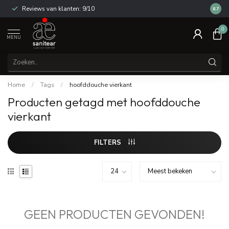
Reviews van klanten: 9/10
14 dag
8.7
0
MENU
Home
/
Tags
/
hoofddouche vierkant
Producten getagd met hoofddouche
vierkant
FILTERS
GEEN PRODUCTEN GEVONDEN!