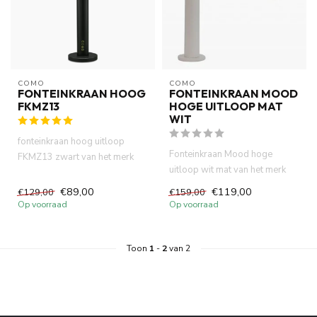
COMO
COMO
FONTEINKRAAN HOOG
FONTEINKRAAN MOOD
FKMZ13
HOGE UITLOOP MAT
WIT
fonteinkraan hoog uitloop
Fonteinkraan Mood hoge
FKMZ13 zwart van het merk
uitloop wit mat van het merk
COMO .Hoogwaardige
Como .Hoogwaardige
messing m...
€89,00
€119,00
€129,00
€159,00
messing m...
Op voorraad
Op voorraad
Toon
1
-
2
van 2