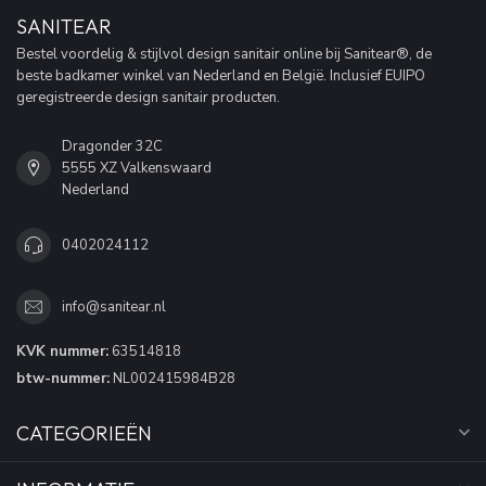
SANITEAR
Bestel voordelig & stijlvol design sanitair online bij Sanitear®, de
beste badkamer winkel van Nederland en België. Inclusief EUIPO
geregistreerde design sanitair producten.
Dragonder 32C
5555 XZ Valkenswaard
Nederland
0402024112
info@sanitear.nl
KVK nummer:
63514818
btw-nummer:
NL002415984B28
CATEGORIEËN