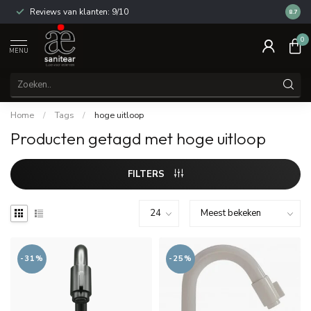
Reviews van klanten: 9/10
14 dag
8.7
0
MENU
Home
/
Tags
/
hoge uitloop
Producten getagd met hoge uitloop
FILTERS
-31%
-25%