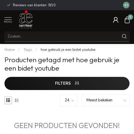
Reviews van klanten: 9/10
14 dag
8.7
0
MENU
Home
/
Tags
/
hoe gebruik je een bidet youtube
Producten getagd met hoe gebruik je
een bidet youtube
FILTERS
GEEN PRODUCTEN GEVONDEN!