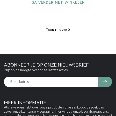
GA VERDER MET WINKELEN
Toon
1
-
0
van 0
ABONNEER JE OP ONZE NIEUWSBRIEF
Blijf op de hoogte over onze laatste acties
MEER INFORMATIE
Als je vragen hebt over onze producten of je aankoop, bezoek dan
zeker onze klantenservicepagina. Hier vindt u onze bedrijfsgegevens,
antwoorden op veelgestelde vragen en verschillende manieren om met