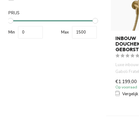
PRIJS
Min
Max
INBOUW
DOUCHEK
GEBORST
Luxe inbouw
Gaboli Fratel
messing. RVS
€1.199,00
Op voorraad
Vergelijk