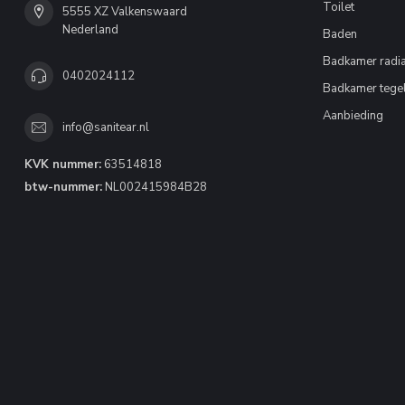
Toilet
5555 XZ Valkenswaard
Nederland
Baden
Badkamer radia
0402024112
Badkamer tege
Aanbieding
info@sanitear.nl
KVK nummer:
63514818
btw-nummer:
NL002415984B28