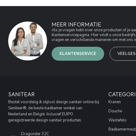
MEER INFORMATIE
Als je vragen hebt over onze producten of je 
klantenservicepagina. Hier vindt u onze bedri
vragen en verschillende manieren om met ons in
KLANTENSERVICE
VEELGES
SANITEAR
CATEGORI
Bestel voordelig & stijlvol design sanitair online bij
Kranen
Sanitear®, de beste badkamer winkel van
Douche
Nederland en België. Inclusief EUIPO
geregistreerde design sanitair producten.
Wastafels
Badkamermeub
Dragonder 32C