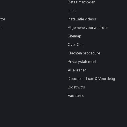
Betaalmethoden
Tips
tor
Installatie videos
ls
Algemene voorwaarden
Sitemap
Over Ons
Klachten procedure
Privacystatement
Alle kranen
Douches – Luxe & Voordelig
Bidet wc's
Vacatures