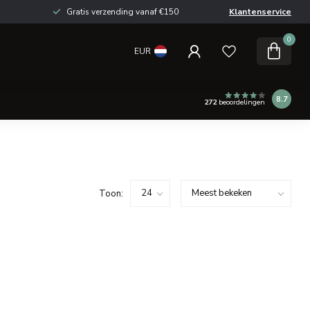
Gratis verzending vanaf €150
Klantenservice
0
EUR
8.7
272
beoordelingen
Toon: