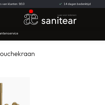
s van klanten: 9/10
14 dagen bedenktijd
antenservice
douchekraan