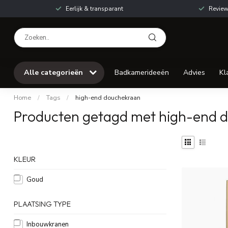
Eerlijk & transparant
Review
Alle categorieën
Badkamerideeën
Advies
Kl
Home
/
Tags
/
high-end douchekraan
Producten getagd met high-end 
KLEUR
Goud
PLAATSING TYPE
Inbouwkranen