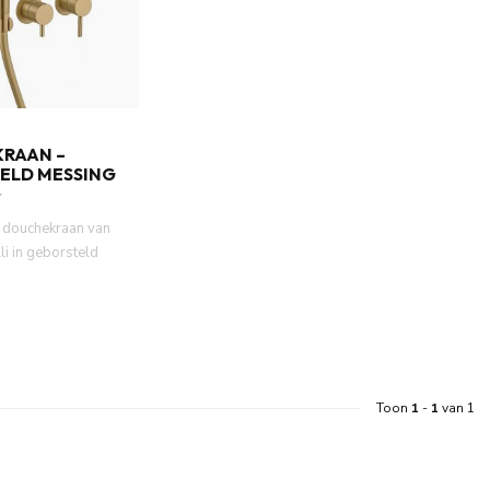
RAAN –
ELD MESSING
 douchekraan van
li in geborsteld
 316, comp...
Toon
1
-
1
van 1