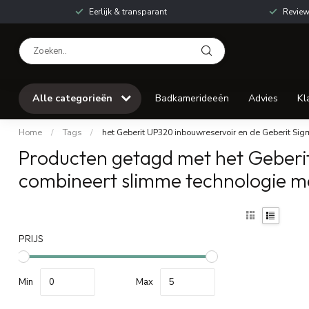
Eerlijk & transparant
Review
Alle categorieën
Badkamerideeën
Advies
Kl
Home
/
Tags
/
het Geberit UP320 inbouwreservoir en de Geberit Sig
Producten getagd met het Geberit
combineert slimme technologie m
PRIJS
Min
Max