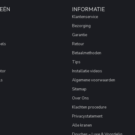
EËN
INFORMATIE
Klantenservice
Bezorging
Garantie
els
Retour
Betaalmethoden
Tips
tor
Installatie videos
ls
Algemene voorwaarden
Sitemap
Over Ons
Klachten procedure
Privacystatement
Alle kranen
Douches – Luxe & Voordelig