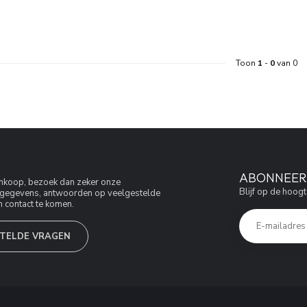
Toon
1
-
0
van 0
ABONNEER 
aankoop, bezoek dan zeker onze
Blijf op de hoogt
jfsgegevens, antwoorden op veelgestelde
 contact te komen.
TELDE VRAGEN