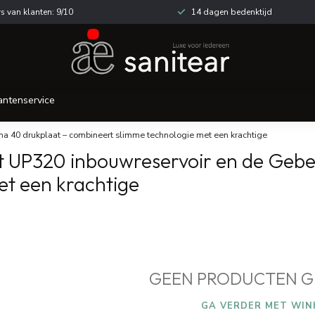
s van klanten: 9/10
14 dagen bedenktijd
antenservice
ma 40 drukplaat – combineert slimme technologie met een krachtige
 UP320 inbouwreservoir en de Geber
et een krachtige
GEEN PRODUCTEN G
GA VERDER MET WIN