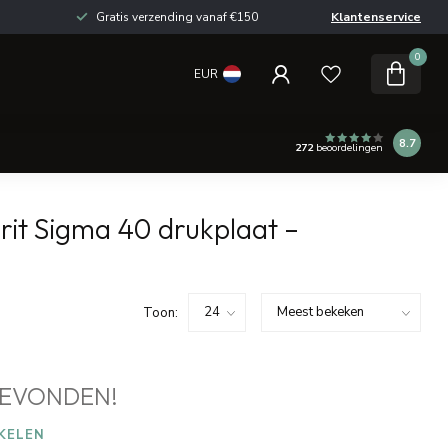
Gratis verzending vanaf €150
Klantenservice
0
EUR
8.7
272
beoordelingen
it Sigma 40 drukplaat –
Toon:
EVONDEN!
KELEN