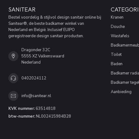
SANITEAR
CATEGORI
Bestel voordelig & stijlvol design sanitair online bij
Kranen
Sanitear®, de beste badkamer winkel van
Douche
Nederland en België. Inclusief EUIPO
geregistreerde design sanitair producten.
Wastafels
Badkamermeub
Dragonder 32C
Toilet
5555 XZ Valkenswaard
Nederland
Baden
Badkamer radia
0402024112
Badkamer tege
Aanbieding
info@sanitear.nl
KVK nummer:
63514818
btw-nummer:
NL002415984B28