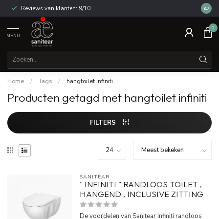
Reviews van klanten: 9/10
14 dag
8.7
0
MENU
Home
/
Tags
/
hangtoilet infiniti
Producten getagd met hangtoilet infiniti
FILTERS
SANITEAR
" INFINITI " RANDLOOS TOILET ,
HANGEND , INCLUSIVE ZITTING
De voordelen van Sanitear Infiniti randloos