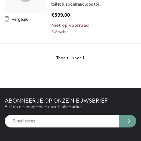
toilet & spoelrandloos toi...
€599,00
Vergelijk
Niet op voorraad
6-8 weken
Toon
1
-
1
van 1
ABONNEER JE OP ONZE NIEUWSBRIEF
Blijf op de hoogte over onze laatste acties