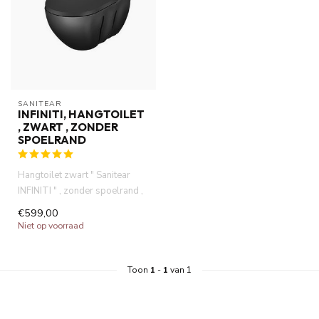
SANITEAR
INFINITI, HANGTOILET
, ZWART , ZONDER
SPOELRAND
Hangtoilet zwart " Sanitear
INFINITI " , zonder spoelrand ,
Rimfree , vrijhange...
€599,00
Niet op voorraad
Toon
1
-
1
van 1