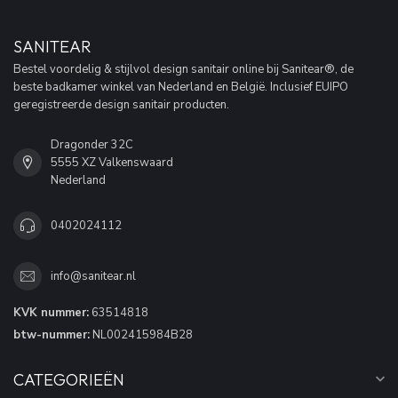
SANITEAR
Bestel voordelig & stijlvol design sanitair online bij Sanitear®, de
beste badkamer winkel van Nederland en België. Inclusief EUIPO
geregistreerde design sanitair producten.
Dragonder 32C
5555 XZ Valkenswaard
Nederland
0402024112
info@sanitear.nl
KVK nummer:
63514818
btw-nummer:
NL002415984B28
CATEGORIEËN