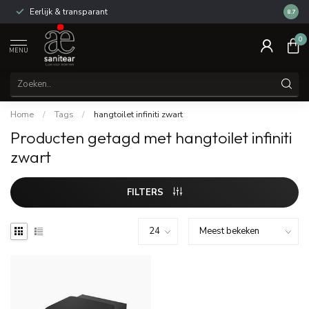
Eerlijk & transparant
Review
8.7
0
MENU
Home
/
Tags
/
hangtoilet infiniti zwart
Producten getagd met hangtoilet infiniti
zwart
FILTERS