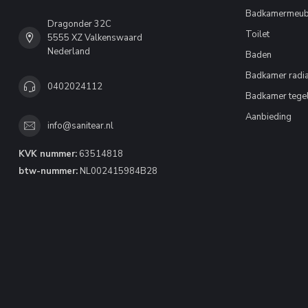
Badkamermeub
Dragonder 32C
Toilet
5555 XZ Valkenswaard
Nederland
Baden
Badkamer radia
0402024112
Badkamer tege
Aanbieding
info@sanitear.nl
KVK nummer:
63514818
btw-nummer:
NL002415984B28