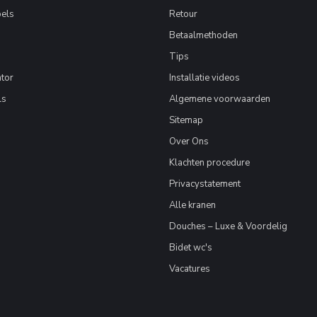
els
Retour
Betaalmethoden
Tips
tor
Installatie videos
ls
Algemene voorwaarden
Sitemap
Over Ons
Klachten procedure
Privacystatement
Alle kranen
Douches – Luxe & Voordelig
Bidet wc's
Vacatures