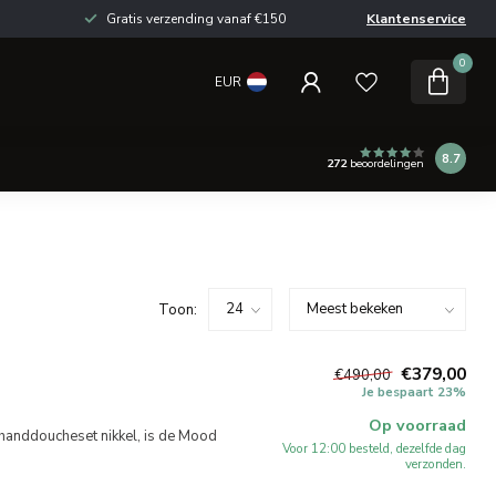
Gratis verzending vanaf €150
Klantenservice
0
EUR
8.7
272
beoordelingen
Toon:
€379,00
€490,00
Je bespaart 23%
Op voorraad
 handdoucheset nikkel, is de Mood
Voor 12:00 besteld, dezelfde dag
verzonden.