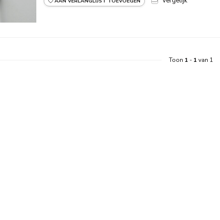
Vergelijk
AAN VERLANGLIJST TOEVOEGEN
Toon
1
-
1
van 1