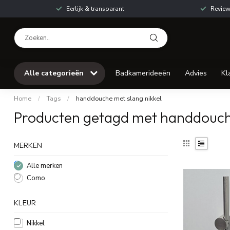
Eerlijk & transparant
Review
Alle categorieën
Badkamerideeën
Advies
Kl
Home
/
Tags
/
handdouche met slang nikkel
Producten getagd met handdouche
MERKEN
Alle merken
Como
KLEUR
Nikkel