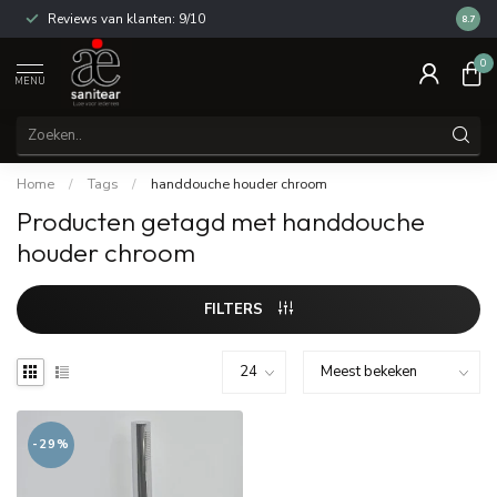
Reviews van klanten: 9/10
14 dag
8.7
0
MENU
Home
/
Tags
/
handdouche houder chroom
Producten getagd met handdouche
houder chroom
FILTERS
-29%