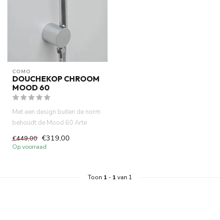
COMO
DOUCHEKOP CHROOM
MOOD 60
Met een design buiten de norm
behoudt de Mood 60 Arte
douchekop set chroom alsno...
€319,00
€449,00
Op voorraad
Toon
1
-
1
van 1