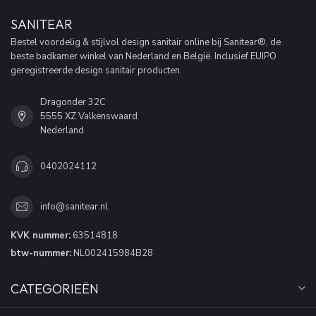
SANITEAR
Bestel voordelig & stijlvol design sanitair online bij Sanitear®, de
beste badkamer winkel van Nederland en België. Inclusief EUIPO
geregistreerde design sanitair producten.
Dragonder 32C
5555 XZ Valkenswaard
Nederland
0402024112
info@sanitear.nl
KVK nummer:
63514818
btw-nummer:
NL002415984B28
CATEGORIEËN