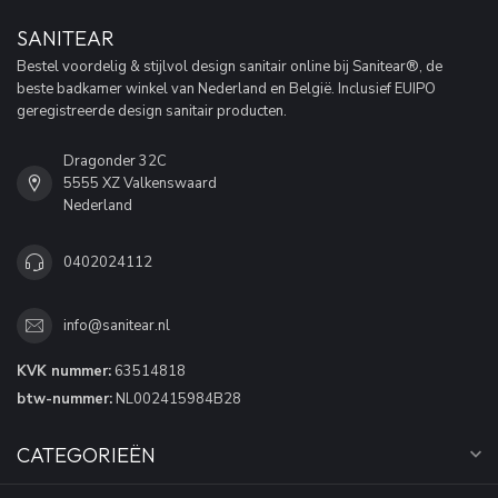
SANITEAR
Bestel voordelig & stijlvol design sanitair online bij Sanitear®, de
beste badkamer winkel van Nederland en België. Inclusief EUIPO
geregistreerde design sanitair producten.
Dragonder 32C
5555 XZ Valkenswaard
Nederland
0402024112
info@sanitear.nl
KVK nummer:
63514818
btw-nummer:
NL002415984B28
CATEGORIEËN