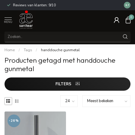
Reviews van klanten: 9/10
14 dag
8.7
0
MENU
Home
/
Tags
/
handdouche gunmetal
Producten getagd met handdouche
gunmetal
FILTERS
-26%