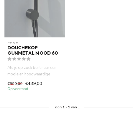
COMO
DOUCHEKOP
GUNMETAL MOOD 60
Als je op zoek bent naar een
mooie en hoogwaardige
douchekop met houder en
€439,00
€590,00
slang...
Op voorraad
Toon
1
-
1
van 1