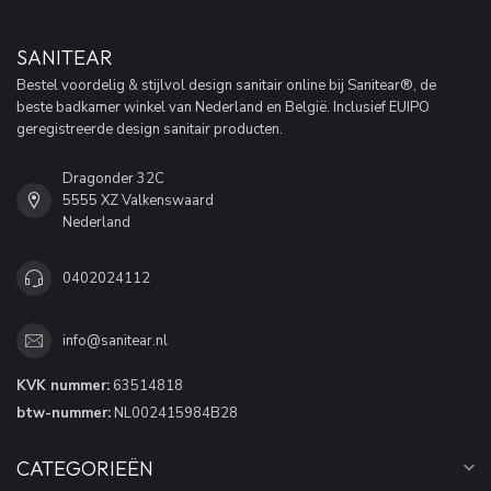
SANITEAR
Bestel voordelig & stijlvol design sanitair online bij Sanitear®, de
beste badkamer winkel van Nederland en België. Inclusief EUIPO
geregistreerde design sanitair producten.
Dragonder 32C
5555 XZ Valkenswaard
Nederland
0402024112
info@sanitear.nl
KVK nummer:
63514818
btw-nummer:
NL002415984B28
CATEGORIEËN