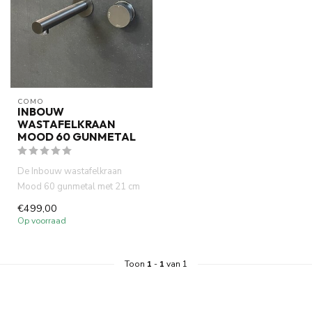
COMO
INBOUW
WASTAFELKRAAN
MOOD 60 GUNMETAL
De Inbouw wastafelkraan
Mood 60 gunmetal met 21 cm
uitloop is gemaakt van volled...
€499,00
Op voorraad
Toon
1
-
1
van 1