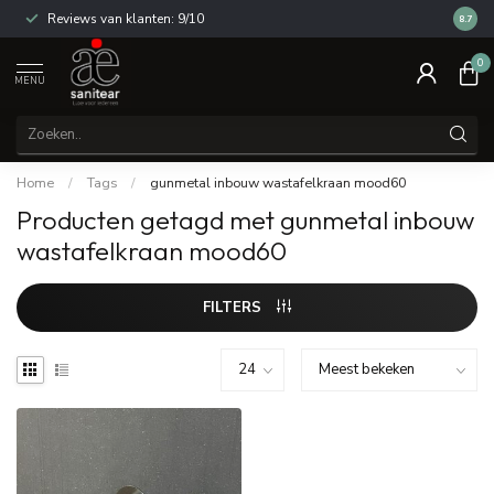
Reviews van klanten: 9/10
14 dag
8.7
0
MENU
Home
/
Tags
/
gunmetal inbouw wastafelkraan mood60
Producten getagd met gunmetal inbouw
wastafelkraan mood60
FILTERS