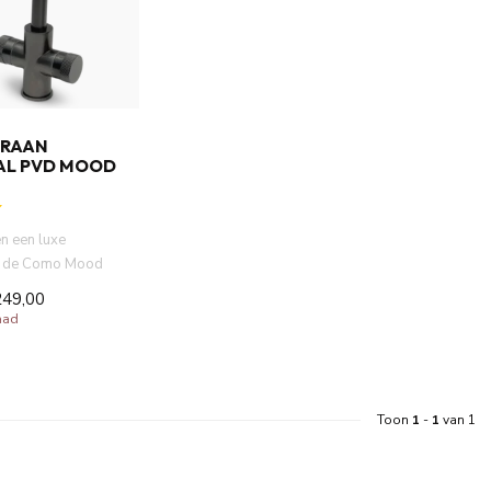
KRAAN
L PVD MOOD
en een luxe
t de Como Mood
an in gunmetal.
249,00
aad
Toon
1
-
1
van 1