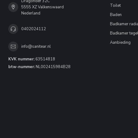
Dragonder 32C
Toilet
5555 XZ Valkenswaard
Nederland
Baden
Badkamer radia
0402024112
Badkamer tege
Aanbieding
info@sanitear.nl
KVK nummer:
63514818
btw-nummer:
NL002415984B28