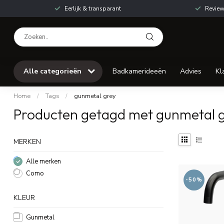
Eerlijk & transparant
Review
Alle categorieën
Badkamerideeën
Advies
Kl
Home
/
Tags
/
gunmetal grey
Producten getagd met gunmetal 
MERKEN
Alle merken
Como
-50%
KLEUR
Gunmetal