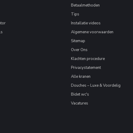
Betaalmethoden
Tips
tor
Installatie videos
ls
Algemene voorwaarden
Sitemap
Over Ons
Klachten procedure
Privacystatement
Alle kranen
Douches – Luxe & Voordelig
Bidet wc's
Vacatures