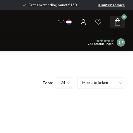
Gratis verzending vanaf €150
Klantenservice
0
EUR
8.7
272
beoordelingen
Toon: