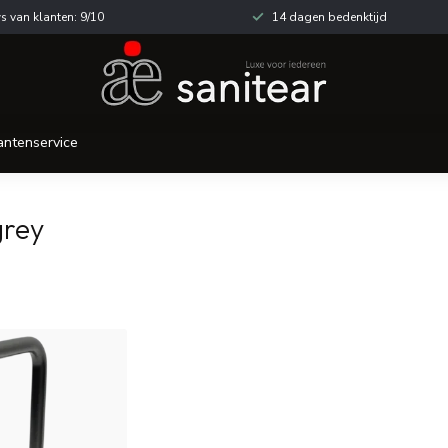
s van klanten: 9/10
14 dagen bedenktijd
antenservice
grey