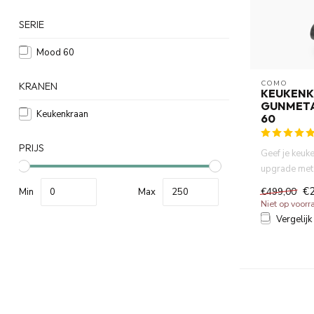
SERIE
Mood 60
COMO
KRANEN
KEUKEN
GUNMETA
Keukenkraan
60
PRIJS
Geef je keuk
upgrade me
60 keukenkra
€
€499,00
Min
Max
Dez...
Niet op voorr
Vergelijk