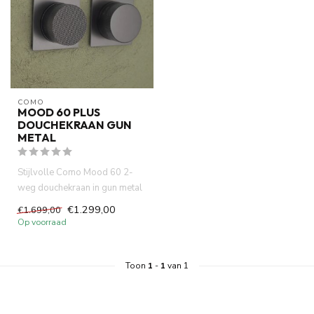
COMO
MOOD 60 PLUS
DOUCHEKRAAN GUN
METAL
Stijlvolle Como Mood 60 2-
weg douchekraan in gun metal
met vierkante rozetten. K...
€1.299,00
€1.699,00
Op voorraad
Toon
1
-
1
van 1