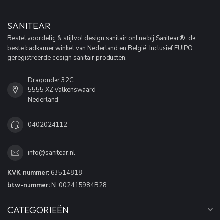
SANITEAR
Bestel voordelig & stijlvol design sanitair online bij Sanitear®, de
beste badkamer winkel van Nederland en België. Inclusief EUIPO
geregistreerde design sanitair producten.
Dragonder 32C
5555 XZ Valkenswaard
Nederland
0402024112
info@sanitear.nl
KVK nummer:
63514818
btw-nummer:
NL002415984B28
CATEGORIEËN