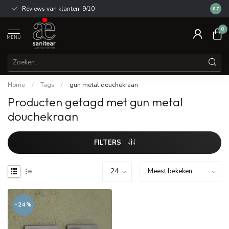
Reviews van klanten: 9/10
14 dag
8.7
0
MENU
Home
/
Tags
/
gun metal douchekraan
Producten getagd met gun metal
douchekraan
FILTERS
-24%