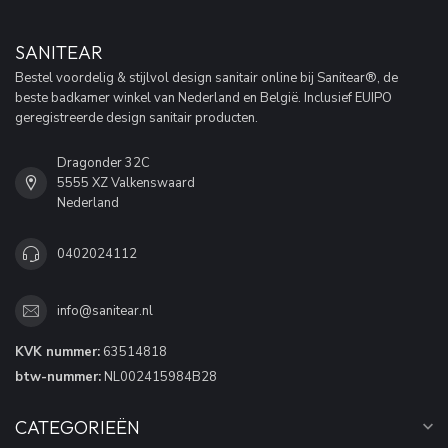
SANITEAR
Bestel voordelig & stijlvol design sanitair online bij Sanitear®, de
beste badkamer winkel van Nederland en België. Inclusief EUIPO
geregistreerde design sanitair producten.
Dragonder 32C
5555 XZ Valkenswaard
Nederland
0402024112
info@sanitear.nl
KVK nummer:
63514818
btw-nummer:
NL002415984B28
CATEGORIEËN