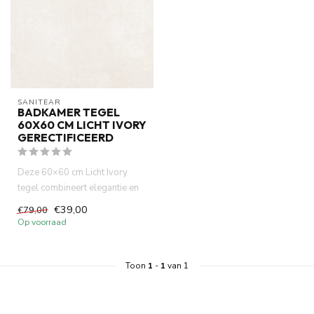
SANITEAR
BADKAMER TEGEL
60X60 CM LICHT IVORY
GERECTIFICEERD
Deze 60×60 cm Licht Ivory
tegel combineert elegantie en
functionaliteit. Dankzij...
€39,00
€79,00
Op voorraad
Toon
1
-
1
van 1