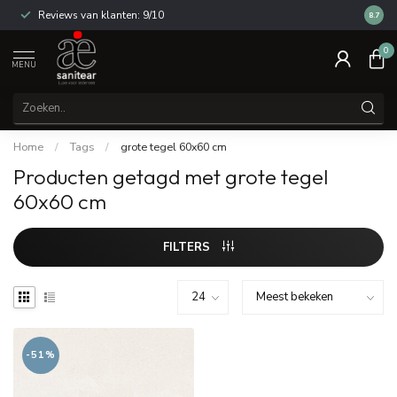
Reviews van klanten: 9/10
14 dag
8.7
0
MENU
Home
/
Tags
/
grote tegel 60x60 cm
Producten getagd met grote tegel
60x60 cm
FILTERS
-51%