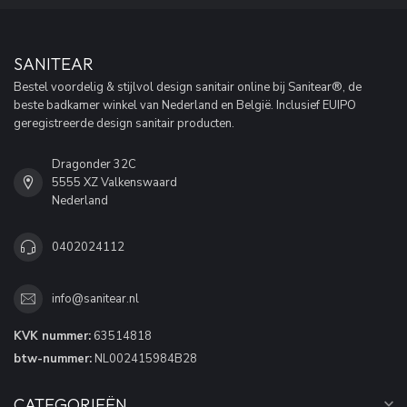
SANITEAR
Bestel voordelig & stijlvol design sanitair online bij Sanitear®, de
beste badkamer winkel van Nederland en België. Inclusief EUIPO
geregistreerde design sanitair producten.
Dragonder 32C
5555 XZ Valkenswaard
Nederland
0402024112
info@sanitear.nl
KVK nummer:
63514818
btw-nummer:
NL002415984B28
CATEGORIEËN