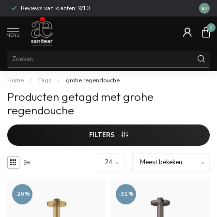
Reviews van klanten: 9/10
14 dag
8.7
0
MENU
Home
/
Tags
/
grohe regendouche
Producten getagd met grohe
regendouche
FILTERS
-26%
-31%