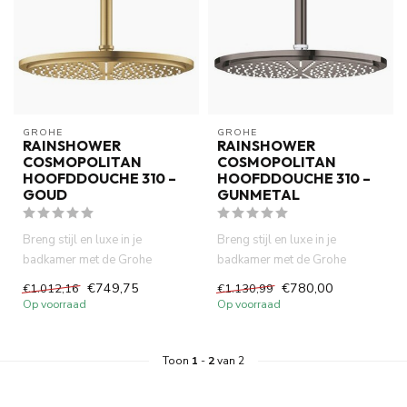
GROHE
GROHE
RAINSHOWER
RAINSHOWER
COSMOPOLITAN
COSMOPOLITAN
HOOFDDOUCHE 310 –
HOOFDDOUCHE 310 –
GOUD
GUNMETAL
Breng stijl en luxe in je
Breng stijl en luxe in je
badkamer met de Grohe
badkamer met de Grohe
Rainshower Cosmopolitan
Rainshower Cosmopolitan
€749,75
€780,00
€1.012,16
€1.130,99
310 hoof...
310 hoof...
Op voorraad
Op voorraad
Toon
1
-
2
van 2