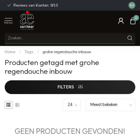
Reviews van klanten: 9/10
14 dag
8.7
0
MENU
Home
/
Tags
/
grohe regendouche inbouw
Producten getagd met grohe
regendouche inbouw
FILTERS
GEEN PRODUCTEN GEVONDEN!