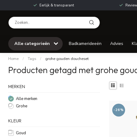
Eerlijk & transparant
Review
Alle categorieën
Badkamerideeën
Advies
Kl
Home
/
Tags
/
grohe gouden doucheset
Producten getagd met grohe gou
MERKEN
Alle merken
Grohe
-26%
KLEUR
Goud