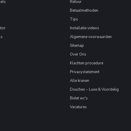
els
Retour
Betaalmethoden
Tips
tor
Installatie videos
ls
Algemene voorwaarden
Sitemap
Over Ons
Klachten procedure
Privacystatement
Alle kranen
Douches – Luxe & Voordelig
Bidet wc's
Vacatures