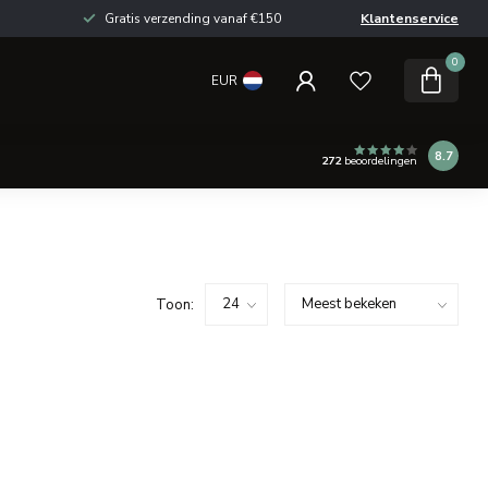
Gratis verzending vanaf €150
Klantenservice
0
EUR
8.7
272
beoordelingen
Toon: