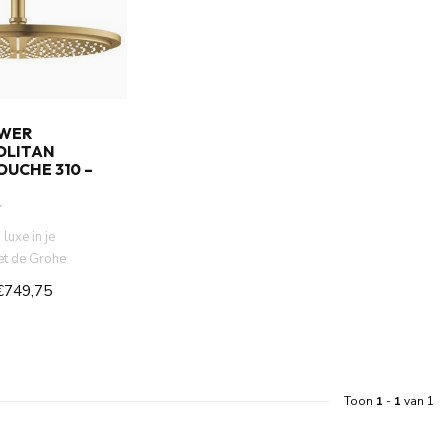
WER
OLITAN
UCHE 310 –
 luxe in je
t de Grohe
Cosmopolitan 310
€749,75
Toon
1
-
1
van 1