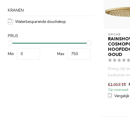
KRANEN
Waterbesparende douchekop
GROHE
PRIJS
RAINSHO
COSMOP
HOOFDDO
GOUD
Min
Max
Breng stijl en
badkamer me
Rainshower 
€1.012,16
hoof...
Op voorraad
Vergelijk