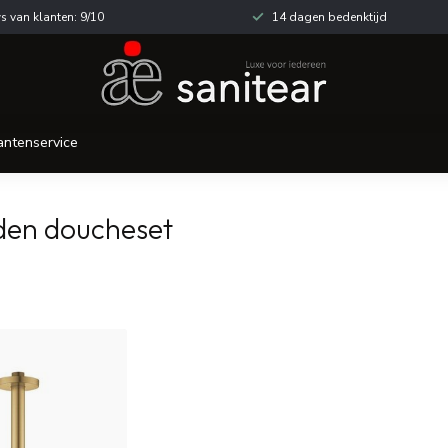
s van klanten: 9/10
14 dagen bedenktijd
antenservice
den doucheset