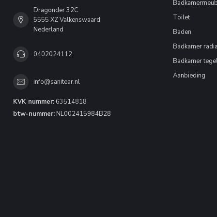
Badkamermeub
Dragonder 32C
Toilet
5555 XZ Valkenswaard
Nederland
Baden
Badkamer radia
0402024112
Badkamer tege
Aanbieding
info@sanitear.nl
KVK nummer:
63514818
btw-nummer:
NL002415984B28