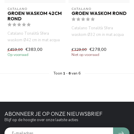
CATALANO 
CATALANO 
GROEN WASKOM 42CM
GROEN WASKOM ROND
ROND
Catalano Tonalità Sfera
Catalano Tonalità Sfera
waskom Ø32 cm in mat acqua
waskom Ø42 cm in mat acqua
groen. Ronde opbouwkom
groen. Ronde opbouwkom
zonder...
€383,00
€278,00
€459,00
€329,00
zonder...
Op voorraad
Niet op voorraad
Toon
1
-
6
van 6
ABONNEER JE OP ONZE NIEUWSBRIEF
Blijf op de hoogte over onze laatste acties