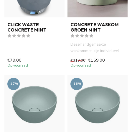
CLICK WASTE
CONCRETE WASKOM
CONCRETE MINT
GROEN MINT
Deze handgemaakte
waskommen zijn individueel
gemaakt en geverfd met
€79,00
€159,00
€319,00
natuurlijke ...
Op voorraad
Op voorraad
-17%
-16%