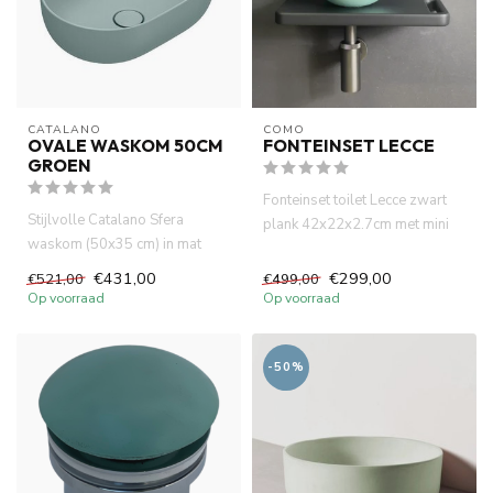
CATALANO 
COMO
OVALE WASKOM 50CM
FONTEINSET LECCE
GROEN
Fonteinset toilet Lecce zwart
Stijlvolle Catalano Sfera
plank 42x22x2.7cm met mini
waskom (50x35 cm) in mat
concrete groen-mint toi...
acqua groen. Ovale vorm,
€431,00
€299,00
€521,00
€499,00
kera...
Op voorraad
Op voorraad
-50%