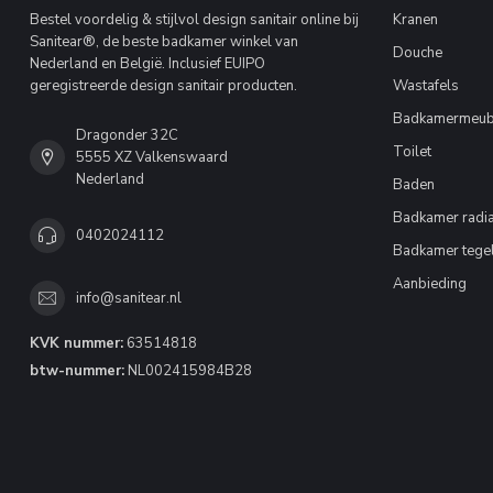
Bestel voordelig & stijlvol design sanitair online bij
Kranen
Sanitear®, de beste badkamer winkel van
Douche
Nederland en België. Inclusief EUIPO
geregistreerde design sanitair producten.
Wastafels
Badkamermeub
Dragonder 32C
Toilet
5555 XZ Valkenswaard
Nederland
Baden
Badkamer radia
0402024112
Badkamer tege
Aanbieding
info@sanitear.nl
KVK nummer:
63514818
btw-nummer:
NL002415984B28