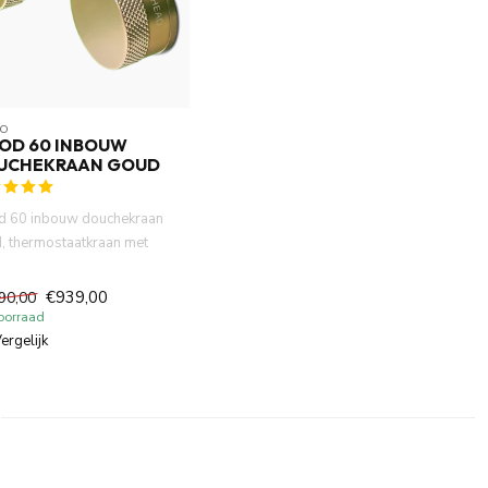
O
OD 60 INBOUW
UCHEKRAAN GOUD
 60 inbouw douchekraan
, thermostaatkraan met
raan. 2 knoppen met i...
€939,00
90,00
oorraad
ergelijk