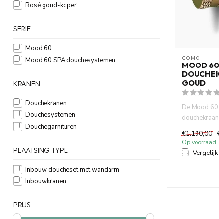
Rosé goud-koper
SERIE
Mood 60
COMO
Mood 60 SPA douchesystemen
MOOD 60
DOUCHEK
GOUD
KRANEN
Douchekranen
De Mood 60
Douchesystemen
douchekraan
Douchegarnituren
vervaardigd 
€1.190,00
een prachti...
Op voorraad
PLAATSING TYPE
Vergelijk
Inbouw doucheset met wandarm
Inbouwkranen
PRIJS