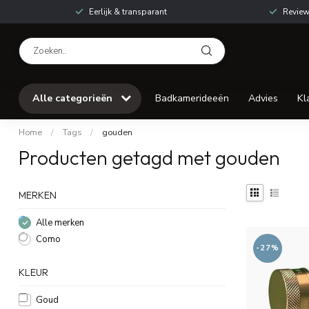
Eerlijk & transparant
Review
Alle categorieën
Badkamerideeën
Advies
Kl
Home
/
Tags
/
gouden
Producten getagd met gouden
MERKEN
Alle merken
Como
-27%
KLEUR
Goud