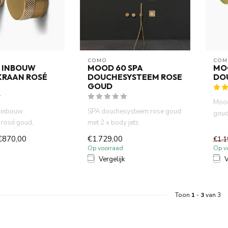
COMO
COM
 INBOUW
MOOD 60 SPA
MO
RAAN ROSÉ
DOUCHESYSTEEM ROSE
DO
GOUD
Mood
 inbouw
SPA douchesysteem rose goud
goud
 rosé goud,
met 2 x body jets
stopk
uit messing met
€870,00
€1.729,00
€1.1
Op voorraad
Op v
Vergelijk
V
Toon
1
-
3
van 3