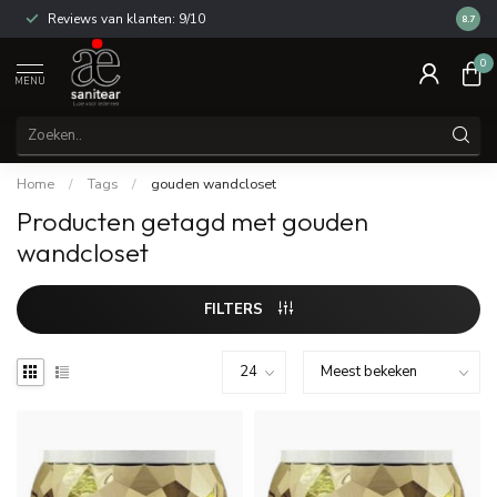
Reviews van klanten: 9/10
14 dag
8.7
0
MENU
Home
/
Tags
/
gouden wandcloset
Producten getagd met gouden
wandcloset
FILTERS