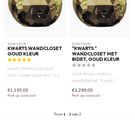
SANITEAR
SANITEAR
KWARTS WANDCLOSET
"KWARTS "
GOUD KLEUR
WANDCLOSET MET
BIDET, GOUD KLEUR
Kwarts Wandcloset Goud
Uniek design randloos
Kleur zonder spoelrand, 52 x
wandtoilet het " Kwarts " ,
35 x 34 cm , waterbesparend ...
Goud kleur , 52 x 35 x 34 cm ,...
€1.195,00
€1.299,00
Niet op voorraad
Niet op voorraad
Toon
1
-
2
van 2