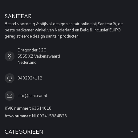
SANITEAR
Bestel voordelig & stijlvol design sanitair online bij Sanitear®, de
beste badkamer winkel van Nederland en België. Inclusief EUIPO
geregistreerde design sanitair producten.
Dragonder 32C
5555 XZ Valkenswaard
Nederland
0402024112
info@sanitear.nl
KVK nummer:
63514818
btw-nummer:
NL002415984B28
CATEGORIEËN