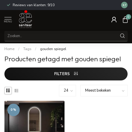
Reviews van klanten: 9/10
14 dag
8.7
0
MENU
Home
/
Tags
/
gouden spiegel
Producten getagd met gouden spiegel
FILTERS
0%