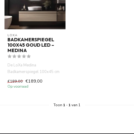
LOXA
BADKAMERSPIEGEL
100X45 GOUD LED –
MEDINA
De LoXa Medina
Badkamerspiegel 100x45 cm
combineert een slank ontwerp
€189,00
€189,00
met slimme...
Op voorraad
Toon
1
-
1
van 1