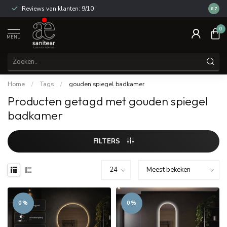
Reviews van klanten: 9/10
14 dag
8.7
0
MENU
Home
/
Tags
/
gouden spiegel badkamer
Producten getagd met gouden spiegel
badkamer
FILTERS
0%
0%