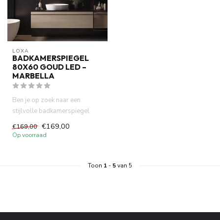
LOXA
BADKAMERSPIEGEL
80X60 GOUD LED –
MARBELLA
Ben je op zoek naar een
stijlvolle badkamerspiegel
80x60 cm? De LoXa Marbella
€169,00
€169,00
co...
Op voorraad
Toon
1
-
5
van 5