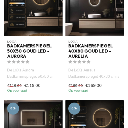
LOXA
LOXA
BADKAMERSPIEGEL
BADKAMERSPIEGEL
50X50 GOUD LED -
40X80 GOUD LED –
AURORA
AURELIA
De LoXa Aurora
De LoXa Aurelia
Badkamerspiegel 50x50 cm
Badkamerspiegel 40x80 cm is
bewijst dat een compact
de ideale keuze voor wie een
€119,00
€169,00
€119,00
€169,00
formaat en een l...
compact...
Op voorraad
Op voorraad
0%
0%