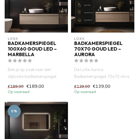
LOXA
LOXA
BADKAMERSPIEGEL
BADKAMERSPIEGEL
100X60 GOUD LED –
70X70 GOUD LED –
MARBELLA
AURORA
Ben je op zoek naar een
De LoXa Aurora
stijlvolle badkamerspiegel
Badkamerspiegel 70x70 cm is
100x60 cm? De LoXa Marbella
de perfecte keuze voor wie een
€189,00
€139,00
€189,00
€139,00
c...
stijlv...
Op voorraad
Op voorraad
0%