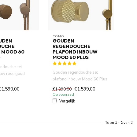
COMO
UDEN
GOUDEN
OUCHE
REGENDOUCHE
 MOOD 60
PLAFOND INBOUW
MOOD 60 PLUS
ndouche set
Gouden regendouche set
ouw rose goud
plafond inbouw Mood 60 Plus
s met 30 cm
met 30 cm douchekop. Elegant
€1.590,00
€1.599,00
€1.890,00
...
Op voorraad
Vergelijk
Toon
1
-
2
van 2