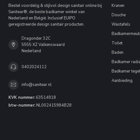
Bestel voordelig & stijlvol design sanitair online bij
Kranen
Sanitear®, de beste badkamer winkel van
Douche
Nederland en België. Inclusief EUIPO
geregistreerde design sanitair producten.
Wastafels
Badkamermeub
Dragonder 32C
Toilet
5555 XZ Valkenswaard
Nederland
Baden
Badkamer radia
0402024112
Badkamer tege
Aanbieding
info@sanitear.nl
KVK nummer:
63514818
btw-nummer:
NL002415984B28