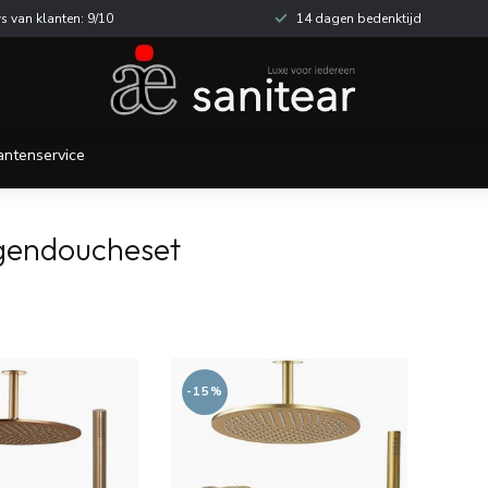
s van klanten: 9/10
14 dagen bedenktijd
antenservice
gendoucheset
-15%