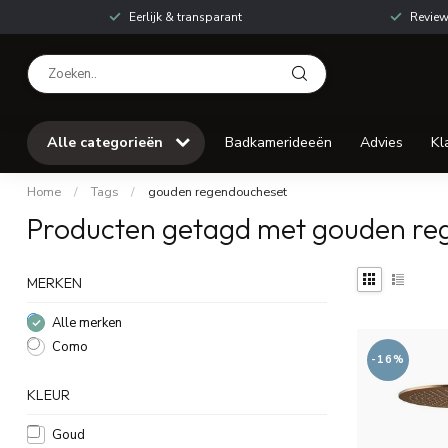
Eerlijk & transparant
Review
Alle categorieën
Badkamerideeën
Advies
Kl
Home
/
Tags
/
gouden regendoucheset
Producten getagd met gouden re
MERKEN
Alle merken
Como
-16%
KLEUR
Goud