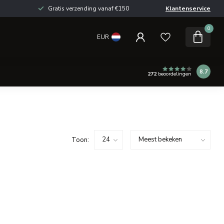
Gratis verzending vanaf €150
Klantenservice
0
EUR
8.7
272
beoordelingen
Toon: