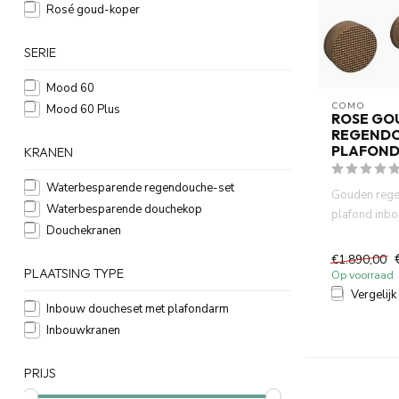
Rosé goud-koper
SERIE
Mood 60
COMO
Mood 60 Plus
ROSE GO
REGEND
PLAFOND
KRANEN
Waterbesparende regendouche-set
Gouden rege
Waterbesparende douchekop
plafond inb
Douchekranen
Mood 60 Plu
douchekop...
€1.890,00
PLAATSING TYPE
Op voorraad
Vergelijk
Inbouw doucheset met plafondarm
Inbouwkranen
PRIJS