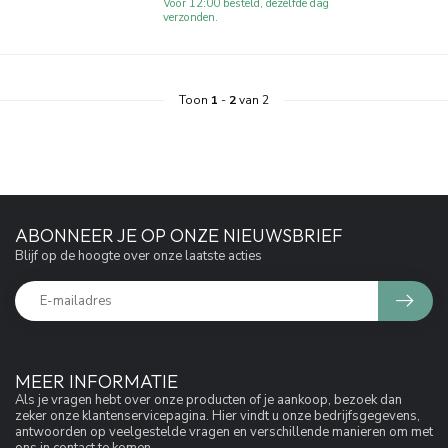
Voor 12:00 besteld, dezelfde dag
verzonden.
Toon
1
-
2
van 2
ABONNEER JE OP ONZE NIEUWSBRIEF
Blijf op de hoogte over onze laatste acties
MEER INFORMATIE
Als je vragen hebt over onze producten of je aankoop, bezoek dan
zeker onze klantenservicepagina. Hier vindt u onze bedrijfsgegevens,
antwoorden op veelgestelde vragen en verschillende manieren om met