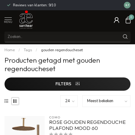
Reviews van klanten: 9/10
14 dag
8.7
0
MENU
Home
/
Tags
/
gouden regendoucheset
Producten getagd met gouden
regendoucheset
FILTERS
COMO
ROSE GOUDEN REGENDOUCHE
PLAFOND MOOD 60