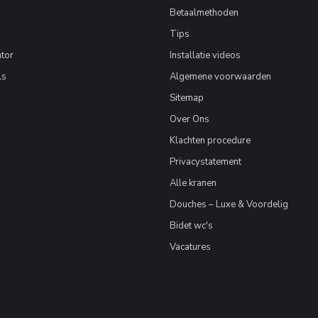
Betaalmethoden
Tips
tor
Installatie videos
ls
Algemene voorwaarden
Sitemap
Over Ons
Klachten procedure
Privacystatement
Alle kranen
Douches – Luxe & Voordelig
Bidet wc's
Vacatures