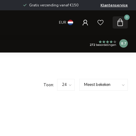
Gratis verzending vanaf €150
Klantenservice
0
EUR
8.7
272
beoordelingen
Toon: