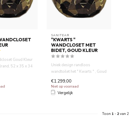
SANITEAR
WANDCLOSET
"KWARTS "
EUR
WANDCLOSET MET
BIDET, GOUD KLEUR
closet Goud Kleur
Uniek design randloos
rand, 52 x 35 x 34
wandtoilet het " Kwarts " , Goud
sparend ...
kleur , 52 x 35 x 34 cm ,...
€1.299,00
aad
Niet op voorraad
Vergelijk
Toon
1
-
2
van 2