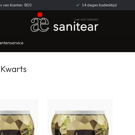
s van klanten: 9/10
14 dagen bedenktijd
antenservice
 Kwarts