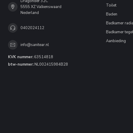
Dragonder 32C
Toilet
5555 XZ Valkenswaard
Nederland
Baden
Badkamer radia
0402024112
Badkamer tege
Aanbieding
info@sanitear.nl
KVK nummer:
63514818
btw-nummer:
NL002415984B28