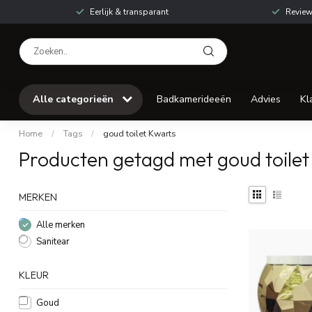
Eerlijk & transparant
Review
Alle categorieën
Badkamerideeën
Advies
Kl
Home
/
Tags
/
goud toilet Kwarts
Producten getagd met goud toilet
MERKEN
Alle merken
Sanitear
KLEUR
Goud