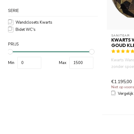
SERIE
Wandclosets Kwarts
Bidet WC's
SANITEAR
KWARTS 
PRIJS
GOUD KL
Kwarts Wand
Min
Max
zonder spoel
cm , waterbe
€1.195,00
Niet op voorr
Vergelijk