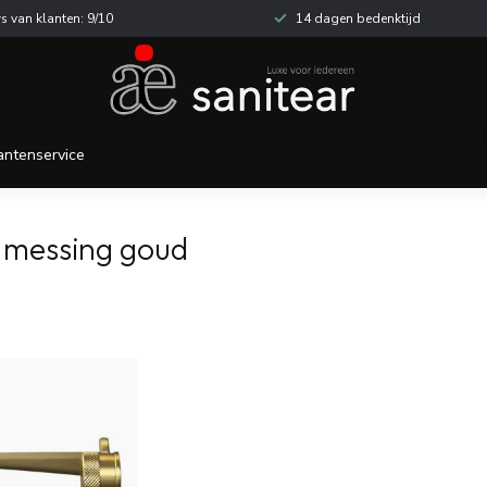
s van klanten: 9/10
14 dagen bedenktijd
antenservice
 messing goud