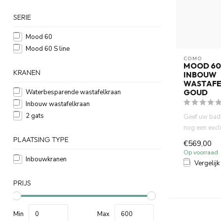
SERIE
Mood 60
Mood 60 S line
COMO
MOOD 60 
KRANEN
INBOUW
WASTAFE
GOUD
Waterbesparende wastafelkraan
Inbouw wastafelkraan
2 gats
Geef uw bad
nog een exc
met de COM
PLAATSING TYPE
€569,00
Wa...
Op voorraad
Inbouwkranen
Vergelijk
PRIJS
Min
Max