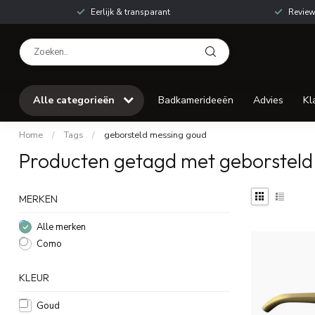
Eerlijk & transparant
Review
Alle categorieën
Badkamerideeën
Advies
Kl
Home
/
Tags
/
geborsteld messing goud
Producten getagd met geborsteld
MERKEN
Alle merken
Como
KLEUR
Goud