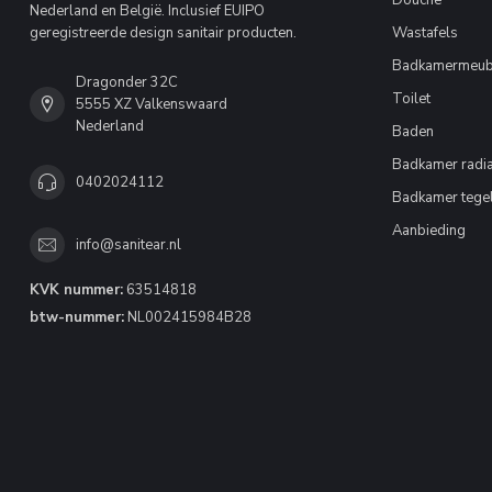
Nederland en België. Inclusief EUIPO
geregistreerde design sanitair producten.
Wastafels
Badkamermeub
Dragonder 32C
Toilet
5555 XZ Valkenswaard
Nederland
Baden
Badkamer radia
0402024112
Badkamer tege
Aanbieding
info@sanitear.nl
KVK nummer:
63514818
btw-nummer:
NL002415984B28