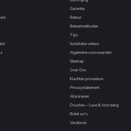
Garantie
els
Retour
Betaalmethoden
Tips
tor
Installatie videos
ls
Algemene voorwaarden
Sitemap
Over Ons
Klachten procedure
Privacystatement
Alle kranen
Douches – Luxe & Voordelig
Bidet wc's
Vacatures