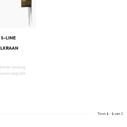
S-LINE
LKRAAN
kamer vandaag
lusieve upgrade
O Mood60 Inbouw
Toon
1
-
1
van 1