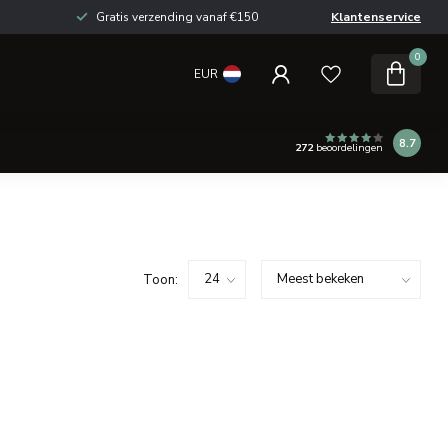
Gratis verzending vanaf €150
Klantenservice
0
EUR
8.7
272
beoordelingen
Toon: