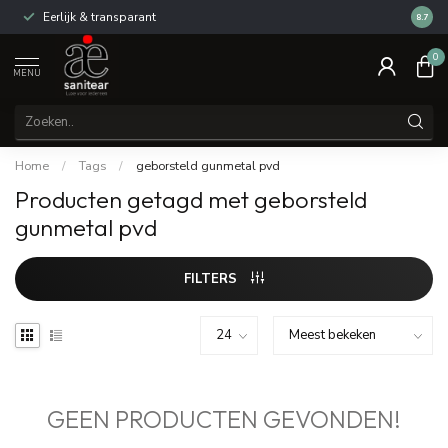
Eerlijk & transparant
Review
8.7
0
MENU
Home
/
Tags
/
geborsteld gunmetal pvd
Producten getagd met geborsteld
gunmetal pvd
FILTERS
GEEN PRODUCTEN GEVONDEN!