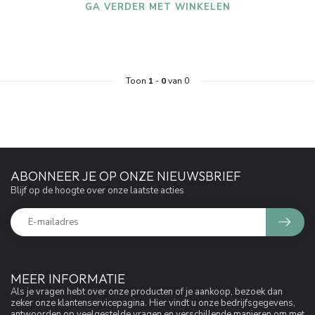
GA VERDER MET WINKELEN
Toon
1
-
0
van 0
ABONNEER JE OP ONZE NIEUWSBRIEF
Blijf op de hoogte over onze laatste acties
MEER INFORMATIE
Als je vragen hebt over onze producten of je aankoop, bezoek dan
zeker onze klantenservicepagina. Hier vindt u onze bedrijfsgegevens,
antwoorden op veelgestelde vragen en verschillende manieren om met