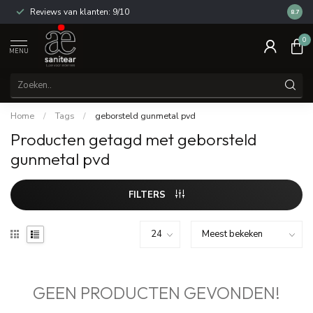
Reviews van klanten: 9/10
14 dag
8.7
0
MENU
Home
/
Tags
/
geborsteld gunmetal pvd
Producten getagd met geborsteld
gunmetal pvd
FILTERS
GEEN PRODUCTEN GEVONDEN!