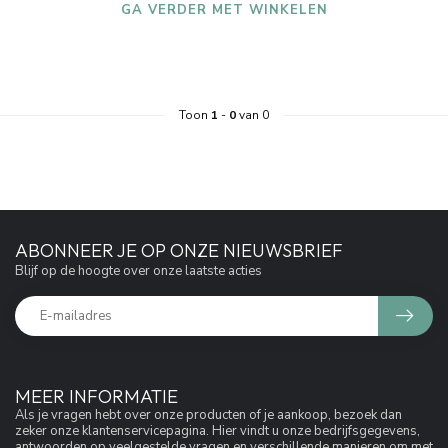
GA VERDER MET WINKELEN
Toon
1
-
0
van 0
ABONNEER JE OP ONZE NIEUWSBRIEF
Blijf op de hoogte over onze laatste acties
MEER INFORMATIE
Als je vragen hebt over onze producten of je aankoop, bezoek dan
zeker onze klantenservicepagina. Hier vindt u onze bedrijfsgegevens,
antwoorden op veelgestelde vragen en verschillende manieren om met