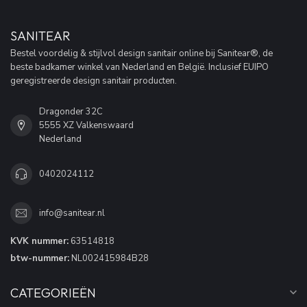
SANITEAR
Bestel voordelig & stijlvol design sanitair online bij Sanitear®, de
beste badkamer winkel van Nederland en België. Inclusief EUIPO
geregistreerde design sanitair producten.
Dragonder 32C
5555 XZ Valkenswaard
Nederland
0402024112
info@sanitear.nl
KVK nummer:
63514818
btw-nummer:
NL002415984B28
CATEGORIEËN