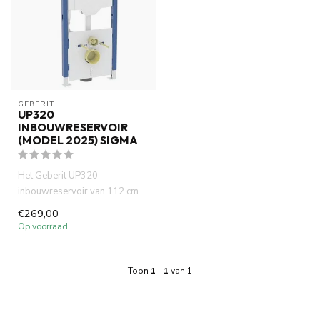
GEBERIT 
UP320
INBOUWRESERVOIR
(MODEL 2025) SIGMA
Het Geberit UP320
inbouwreservoir van 112 cm
(bouwjaar 2025) is dé
€269,00
standaard voo...
Op voorraad
Toon
1
-
1
van 1