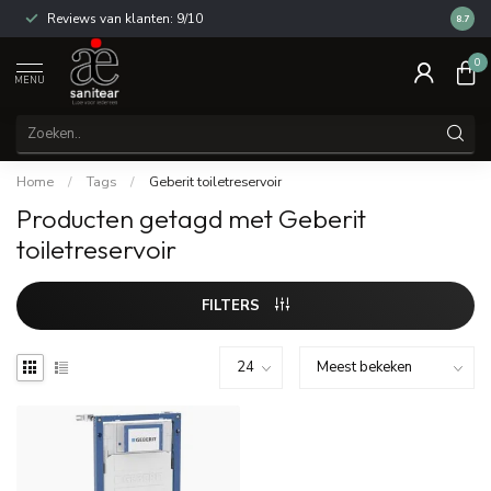
Reviews van klanten: 9/10
14 dag
8.7
0
MENU
Home
/
Tags
/
Geberit toiletreservoir
Producten getagd met Geberit
toiletreservoir
FILTERS