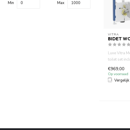
Min
Max
VITRA
BIDET W
Luxe Vitra M
toilet set inc
UP320 inbou
€969,00
Op voorraad
Vergelijk