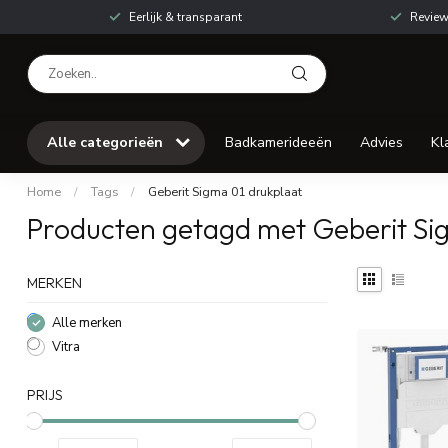
Eerlijk & transparant
Review
Alle categorieën
Badkamerideeën
Advies
Kl
Home
/
Tags
/
Geberit Sigma 01 drukplaat
Producten getagd met Geberit Si
MERKEN
Alle merken
Vitra
PRIJS