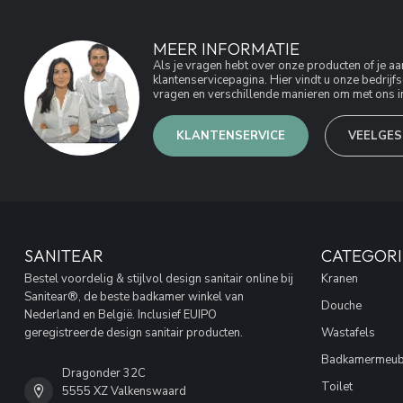
MEER INFORMATIE
Als je vragen hebt over onze producten of je 
klantenservicepagina. Hier vindt u onze bedri
vragen en verschillende manieren om met ons in
KLANTENSERVICE
VEELGES
SANITEAR
CATEGORI
Bestel voordelig & stijlvol design sanitair online bij
Kranen
Sanitear®, de beste badkamer winkel van
Douche
Nederland en België. Inclusief EUIPO
geregistreerde design sanitair producten.
Wastafels
Badkamermeub
Dragonder 32C
Toilet
5555 XZ Valkenswaard