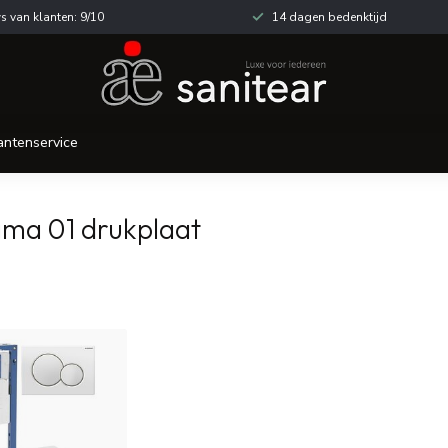
s van klanten: 9/10
14 dagen bedenktijd
antenservice
gma 01 drukplaat