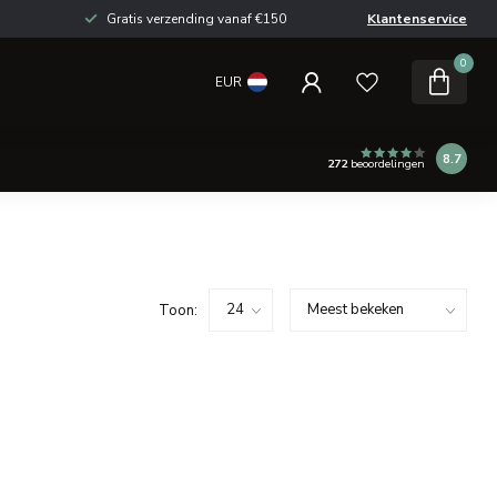
Gratis verzending vanaf €150
Klantenservice
0
EUR
8.7
272
beoordelingen
Toon: