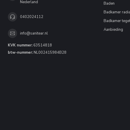
Nederland
Baden
Badkamer radia
0402024112
Badkamer tege
Aanbieding
info@sanitear.nl
KVK nummer:
63514818
btw-nummer:
NL002415984B28