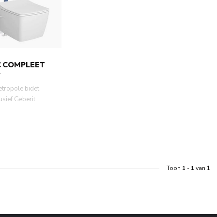
C COMPLEET
etropole bidet
lusief Geberit
wreservoir mo...
Toon
1
-
1
van 1