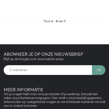
Toon
1
-
0
van 0
ABONNEER JE OP ONZE NIEUWSBRIEF
Blijf op de hoogte over onze laatste acties
MEER INFORMATIE
Als je vragen hebt over onze producten of je aankoop, bezoek dan
zeker onze klantenservicepagina. Hier vindt u onze bedrijfsgegevens,
antwoorden op veelgestelde vragen en verschillende manieren om met
ons in contact te komen.