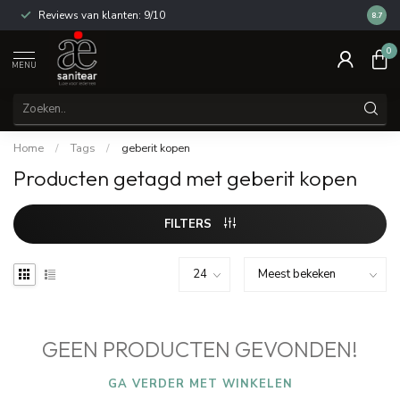
Reviews van klanten: 9/10
14 dag
8.7
0
MENU
Home
/
Tags
/
geberit kopen
Producten getagd met geberit kopen
FILTERS
GEEN PRODUCTEN GEVONDEN!
GA VERDER MET WINKELEN