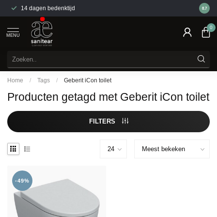
14 dagen bedenktijd
Gratis
8.7
0
MENU
Home
/
Tags
/
Geberit iCon toilet
Producten getagd met Geberit iCon toilet
FILTERS
-49%