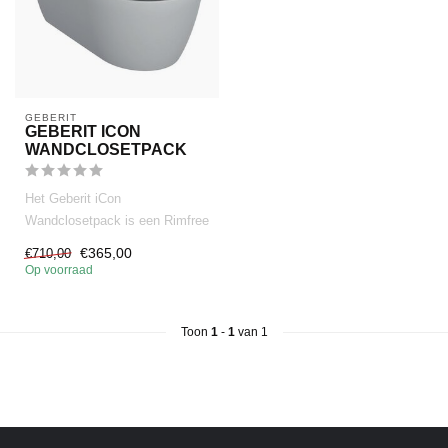
GEBERIT 
GEBERIT ICON
WANDCLOSETPACK
Het Geberit iCon
Wandclosetpack is een Rimfree
wandcloset met diepspoel,
€365,00
€710,00
softclo...
Op voorraad
Toon
1
-
1
van 1