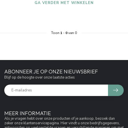
GA VERDER MET WINKELEN
Toon
1
-
0
van 0
ABONNEER JE OP ONZE NIEUWSBRIEF
Blijf op de hoogte over onze laatste acties
MEER INFORMATIE
Als je vragen hebt over onze producten of je aankoop, bezoek dan
zeker onze klantenservicepagina. Hier vindt u onze bedrijfsgegevens,
antwoorden op veelgestelde vragen en verschillende manieren om met