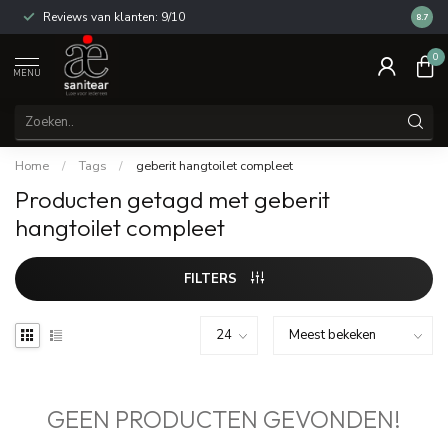
Reviews van klanten: 9/10
14 dag
8.7
0
MENU
Home
/
Tags
/
geberit hangtoilet compleet
Producten getagd met geberit
hangtoilet compleet
FILTERS
GEEN PRODUCTEN GEVONDEN!