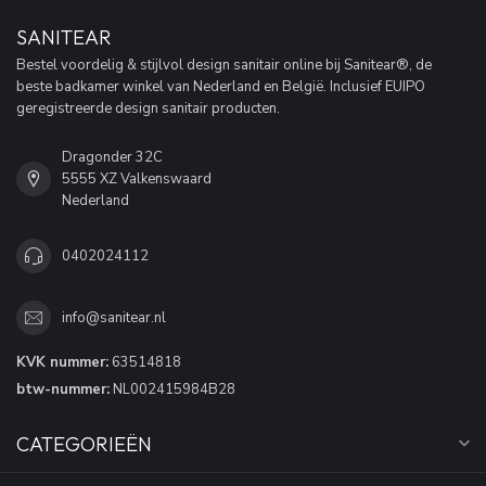
SANITEAR
Bestel voordelig & stijlvol design sanitair online bij Sanitear®, de
beste badkamer winkel van Nederland en België. Inclusief EUIPO
geregistreerde design sanitair producten.
Dragonder 32C
5555 XZ Valkenswaard
Nederland
0402024112
info@sanitear.nl
KVK nummer:
63514818
btw-nummer:
NL002415984B28
CATEGORIEËN