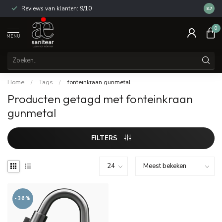
Reviews van klanten: 9/10
14 dag
8.7
0
MENU
Home
/
Tags
/
fonteinkraan gunmetal
Producten getagd met fonteinkraan
gunmetal
FILTERS
-36%