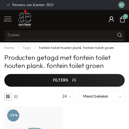
Reviews van klanten: 9/10
14 dag
8.7
0
MENU
Home
/
Tags
/
fontein toilet houten plank. fontein toilet groen
Producten getagd met fontein toilet
houten plank. fontein toilet groen
FILTERS
-29%