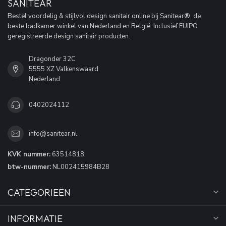
SANITEAR
Bestel voordelig & stijlvol design sanitair online bij Sanitear®, de
beste badkamer winkel van Nederland en België. Inclusief EUIPO
geregistreerde design sanitair producten.
Dragonder 32C
5555 XZ Valkenswaard
Nederland
0402024112
info@sanitear.nl
KVK nummer:
63514818
btw-nummer:
NL002415984B28
CATEGORIEËN
INFORMATIE