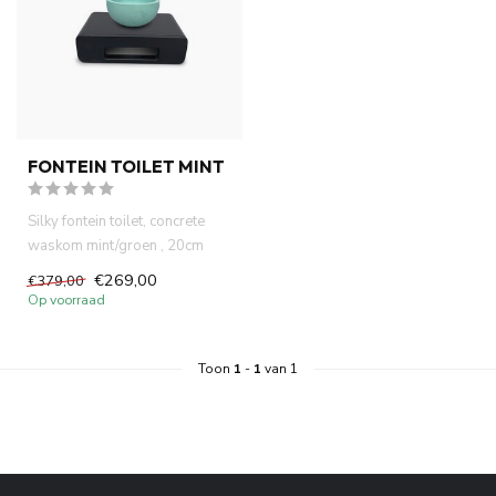
FONTEIN TOILET MINT
Silky fontein toilet, concrete
waskom mint/groen , 20cm
doorsnee. 40x22x18cm han...
€269,00
€379,00
Op voorraad
Toon
1
-
1
van 1