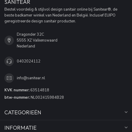
SANITEAR
Bestel voordelig & stijlvol design sanitair online bij Sanitear®, de
beste badkamer winkel van Nederland en België. Inclusief EUIPO
geregistreerde design sanitair producten.
Dragonder 32C
5555 XZ Valkenswaard
Nederland
0402024112
info@sanitear.nl
KVK nummer:
63514818
btw-nummer:
NL002415984B28
CATEGORIEËN
INFORMATIE