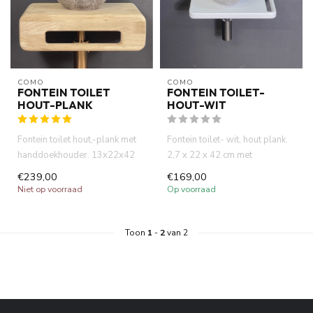
COMO
COMO
FONTEIN TOILET
FONTEIN TOILET-
HOUT-PLANK
HOUT-WIT
Fontein toilet hout,-plank met
Fontein toilet- wit, hout plank.
handdoekhouder. 13x22x42
2,7 x 22 x 42 cm met
cm. Zonder kraangaat zoa...
afvoergaat. Handdoek-houde...
€239,00
€169,00
Niet op voorraad
Op voorraad
Toon
1
-
2
van 2