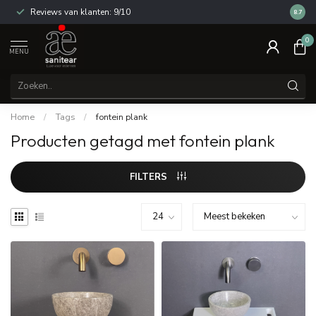
Reviews van klanten: 9/10
14 dag
8.7
0
MENU
Home
/
Tags
/
fontein plank
Producten getagd met fontein plank
FILTERS