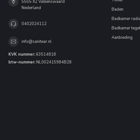
Toilet
5555 XZ Valkenswaard
Nederland
Baden
Badkamer radia
0402024112
Badkamer tege
Aanbieding
info@sanitear.nl
KVK nummer:
63514818
btw-nummer:
NL002415984B28