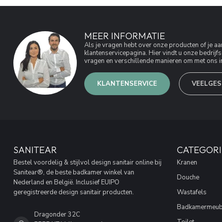
MEER INFORMATIE
Als je vragen hebt over onze producten of je 
klantenservicepagina. Hier vindt u onze bedri
vragen en verschillende manieren om met ons in
KLANTENSERVICE
VEELGES
SANITEAR
CATEGORI
Bestel voordelig & stijlvol design sanitair online bij
Kranen
Sanitear®, de beste badkamer winkel van
Douche
Nederland en België. Inclusief EUIPO
geregistreerde design sanitair producten.
Wastafels
Badkamermeub
Dragonder 32C