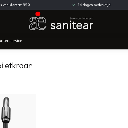
s van klanten: 9/10
14 dagen bedenktijd
antenservice
iletkraan