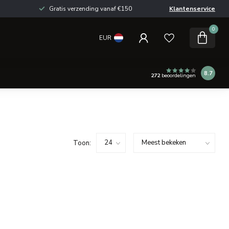
Gratis verzending vanaf €150
Klantenservice
0
EUR
8.7
272
beoordelingen
Toon: