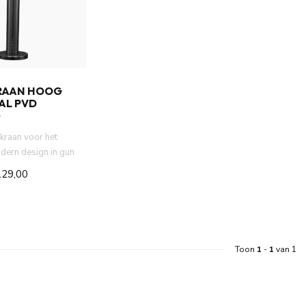
RAAN HOOG
AL PVD
tkraan voor het
odern design in gun
compact...
129,00
Toon
1
-
1
van 1