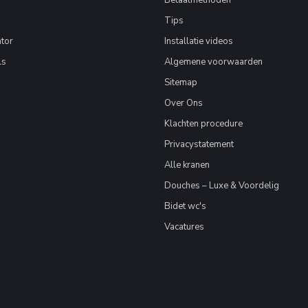
Betaalmethoden
Tips
tor
Installatie videos
ls
Algemene voorwaarden
Sitemap
Over Ons
Klachten procedure
Privacystatement
Alle kranen
Douches – Luxe & Voordelig
Bidet wc's
Vacatures