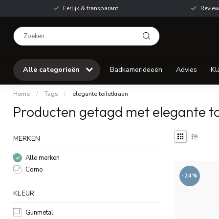
Eerlijk & transparant
Review
Alle categorieën
Badkamerideeën
Advies
Kl
Home
/
Tags
/
elegante toiletkraan
Producten getagd met elegante to
MERKEN
Alle merken
Como
-24%
KLEUR
Gunmetal