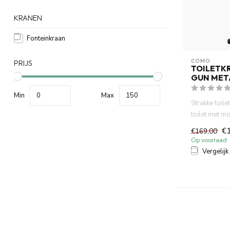
KRANEN
Fonteinkraan
COMO
PRIJS
TOILETK
GUN MET
Min
Max
Strakke toile
toilet met m
metal. Deze 
€
€169,00
Op voorraad
Vergelijk