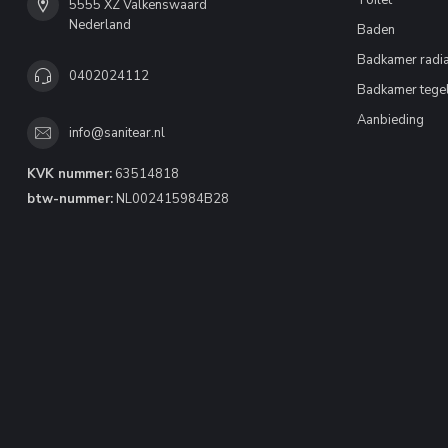
Toilet
5555 XZ Valkenswaard
Nederland
Baden
Badkamer radia
0402024112
Badkamer tege
Aanbieding
info@sanitear.nl
KVK nummer:
63514818
btw-nummer:
NL002415984B28