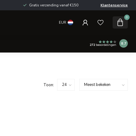
Gratis verzending vanaf €150
Klantenservice
0
EUR
8.7
272
beoordelingen
Toon: