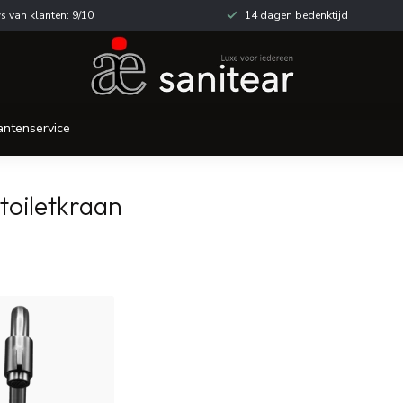
s van klanten: 9/10
14 dagen bedenktijd
antenservice
toiletkraan