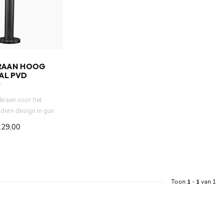
RAAN HOOG
AL PVD
tkraan voor het
odern design in gun
compact...
129,00
Toon
1
-
1
van 1