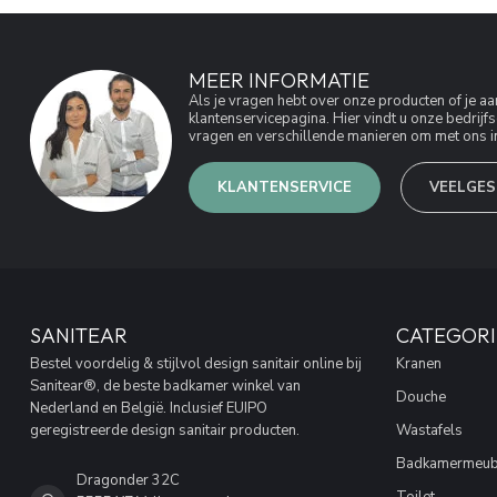
MEER INFORMATIE
Als je vragen hebt over onze producten of je 
klantenservicepagina. Hier vindt u onze bedri
vragen en verschillende manieren om met ons in
KLANTENSERVICE
VEELGES
SANITEAR
CATEGORI
Bestel voordelig & stijlvol design sanitair online bij
Kranen
Sanitear®, de beste badkamer winkel van
Douche
Nederland en België. Inclusief EUIPO
geregistreerde design sanitair producten.
Wastafels
Badkamermeub
Dragonder 32C