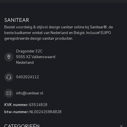
SANITEAR
Bestel voordelig & stijlvol design sanitair online bij Sanitear®, de
beste badkamer winkel van Nederland en België. Inclusief EUIPO
geregistreerde design sanitair producten.
Dragonder 32C
5555 XZ Valkenswaard
Nederland
0402024112
info@sanitear.nl
KVK nummer:
63514818
btw-nummer:
NL002415984B28
CATEGORIEËN