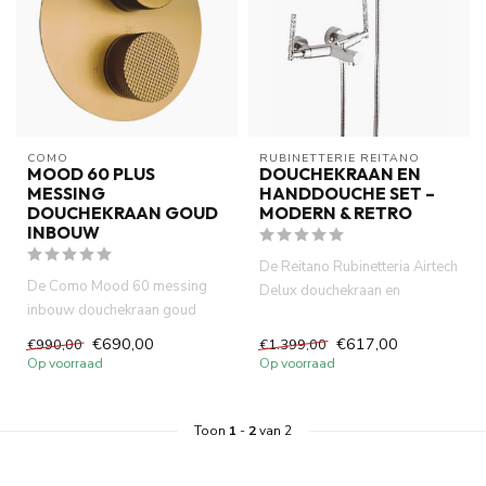
COMO
RUBINETTERIE REITANO 
MOOD 60 PLUS
DOUCHEKRAAN EN
MESSING
HANDDOUCHE SET –
DOUCHEKRAAN GOUD
MODERN & RETRO
INBOUW
De Reitano Rubinetteria Airtech
De Como Mood 60 messing
Delux douchekraan en
inbouw douchekraan goud
handdouche set combineert
brengt direct luxe en warmte in
m...
€690,00
€617,00
€990,00
€1.399,00
...
Op voorraad
Op voorraad
Toon
1
-
2
van 2