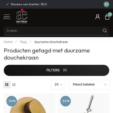
Reviews van klanten: 9/10
14 dag
8.7
0
MENU
Home
/
Tags
/
duurzame douchekraan
Producten getagd met duurzame
douchekraan
FILTERS
-30%
-56%